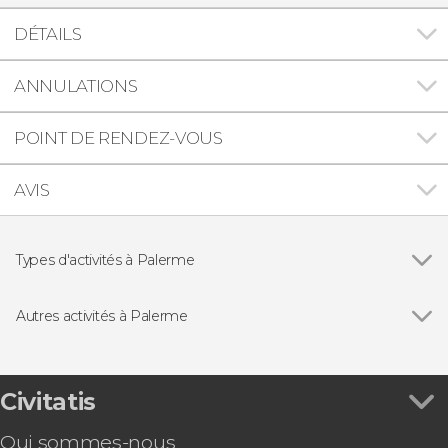
DÉTAILS
ANNULATIONS
POINT DE RENDEZ-VOUS
AVIS
Types d'activités à Palerme
Voir tous
Visites guidées et free tours
Balades en bateau
Autres activités à Palerme
Excursions d'une journée
Voir tous
Visite guidée du palais des Normands et de la
Gastronomie et œnotourisme
chapelle Palatine
Parachute ascensionnel sur la côte de Palerme
Civitatis
Vol en parapente au-dessus de Palerme
Qui sommes-nous
Visite des catacombes de Palerme