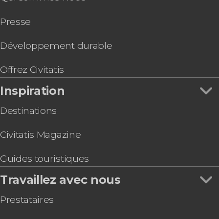
Bus touristique dans Palerme
Presse
Train touristique de Palerme
Free tour dans le Palerme alternatif
Pub Crawl : tournée des bars à Palerme
Développement durable
Billet pour le Radici, Petit musée de la nature
Visite guidée des églises Santa Caterina, San
Offrez Civitatis
Giuseppe et celle de Jesus
Inspiration
Destinations
Civitatis Magazine
Guides touristiques
Travaillez avec nous
Prestataires