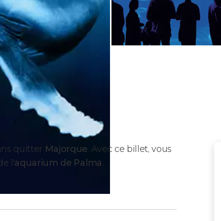
ns quitter
Majorque
. Avec ce billet, vous
de l'
aquarium de Palma
.
Aquarium ?