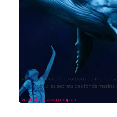
Voyagez à travers les océans du monde sa
découvrirez
les secrets des fonds marins
Voir la description complète
Pourquoi visiter le Palma 