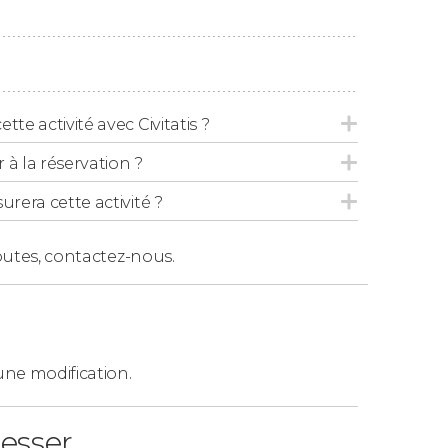
olonger votre expérience en profitant du
 adorer !
tte activité avec Civitatis ?
 la réservation ?
vants :
urera cette activité ?
outes,
contactez-nous.
rnière entrée à 14h00.
. Dernière entrée à 16h00.
ne modification.
ntrée à 17h00.
resser