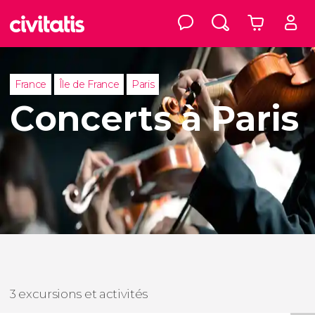
France
Île de France
Paris
Concerts à Paris
3 excursions et activités