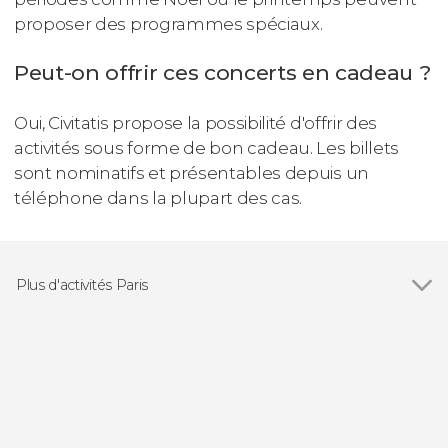
proposer des programmes spéciaux.
Peut-on offrir ces concerts en cadeau ?
Oui, Civitatis propose la possibilité d'offrir des
activités sous forme de bon cadeau. Les billets
sont nominatifs et présentables depuis un
téléphone dans la plupart des cas.
Plus d'activités Paris
Voir tous
Visites guidées et free tours à Paris
Croisières à Paris
Gastronomie et œnotourisme à Paris
Bus touristiques à Paris
Comédies musicales à Paris
Excursions d'une journée depuis Paris