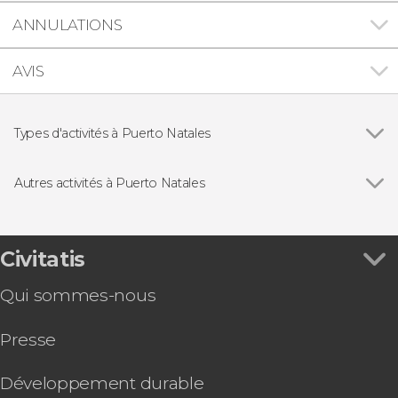
ANNULATIONS
AVIS
Types d'activités à Puerto Natales
Voir tous
Excursions d'une journée
Randonnée / Trek
Autres activités à Puerto Natales
Voir tous
Croisière dans les glaciers de Balmaceda et
Serrano + Barbecue
Trek de 5 jours au parc national Torres del Paine
Civitatis
Excursion privée d'observation de pumas
Qui sommes-nous
Trek de 5 jours dans le parc national Torres del
Paine sans guide
Presse
Développement durable