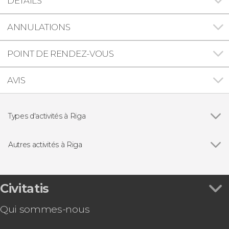
DÉTAILS
ANNULATIONS
POINT DE RENDEZ-VOUS
AVIS
Types d'activités à Riga
Voir tous
Visites guidées et free tours
Free Tour
Autres activités à Riga
Excursions d'une journée
Voir tous
Bus touristique de Riga
Balade en bateau sur le fleuve Daugava au
coucher du soleil
Civitatis
Visite gastronomique dans Riga
Qui sommes-nous
Basic Riga Pass
Balade en bateau à Riga