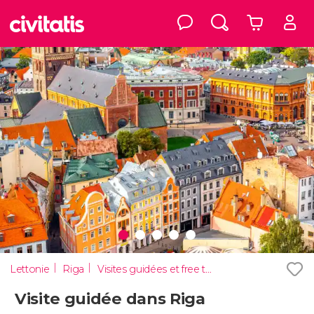
Lettonie
Riga
Visites guidées et free tours
Visite guidée dans Riga