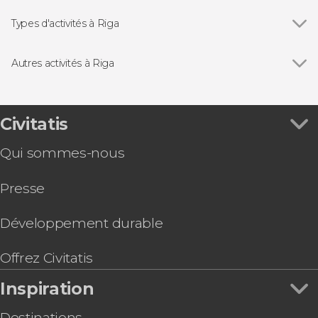
Types d'activités à Riga
Voir tous
Visites guidées et free tours
Free Tour
Autres activités à Riga
Excursions d'une journée
Voir tous
Bus touristique de Riga
Balade en bateau sur le fleuve Daugava au
coucher du soleil
Civitatis
Visite gastronomique dans Riga
Qui sommes-nous
Basic Riga Pass
Balade en bateau à Riga
Presse
Balade à vélo dans Riga
Billets pour la grande roue Riga Rise
Développement durable
Offrez Civitatis
Inspiration
Destinations