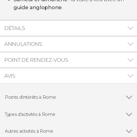
guide anglophone
.
DÉTAILS
ANNULATIONS
POINT DE RENDEZ-VOUS
AVIS
Points d'intérêts à Rome
Voir tous
Panthéon de Rome
Piazza Navona
Types d'activités à Rome
Piazza di Spagna
Voir tous
Visites guidées et free tours
Fontaine de Trevi
Billets pour les monuments de Rome
Autres activités à Rome
Colisée