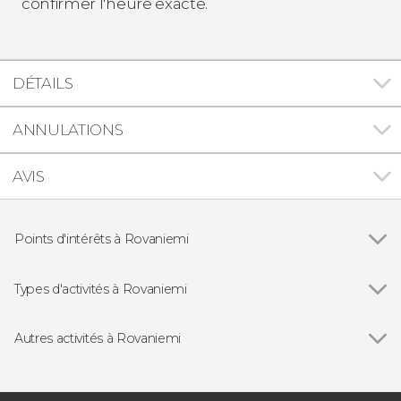
confirmer l'heure exacte.
DÉTAILS
ANNULATIONS
AVIS
Points d'intérêts à Rovaniemi
Le village du Père-Noël
Types d'activités à Rovaniemi
Voir tous
Motoneige à Rovaniemi
Balade en traîneau à Rovaniemi
Autres activités à Rovaniemi
Observation d'étoiles à Rovaniemi
Voir tous
Flotter sur un lac gelé à la lumière d'une aurore
Saunas à Rovaniemi
boréale