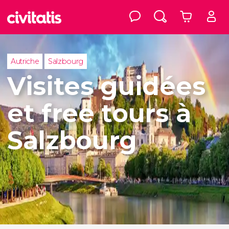
Autriche
Salzbourg
Visites guidées
et free tours à
Salzbourg