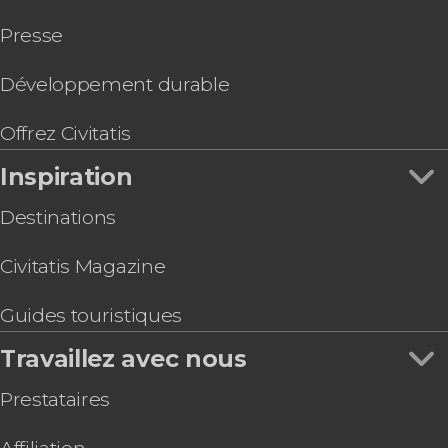
Balade en bateau sur le fleuve Huangpu
Presse
Balade à vélo dans Shanghai
Billet pour la Formule 1 : Grand Prix de Chine
2026
Développement durable
Carte eSIM avec Internet pour la Chine
Croisière de nuit dans Shanghai + balade sur la
Offrez Civitatis
Nanjing Road
Inspiration
Destinations
Civitatis Magazine
Guides touristiques
Travaillez avec nous
Prestataires