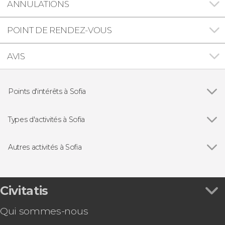
ANNULATIONS
POINT DE RENDEZ-VOUS
AVIS
Points d'intérêts à Sofia
Monastère de Rila
Types d'activités à Sofia
Voir tous
Visites guidées et free tours
Excursions d'une journée
Autres activités à Sofia
Voir tous
Free tour dans Sofia
Pub Crawl : tournée des bars à Sofia !
Civitatis
Qui sommes-nous