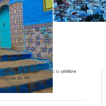
u départ de Tanger
, visitez la
célèbre
tagnes du Rif
.