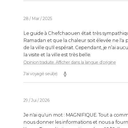
28 / Mar / 2025
Le guide à Chefchaouen était très sympathique,
Ramadan et que la chaleur soit élevée ne l'a 
de la ville qu'il espérait. Cependant, je n’ai au
la visite et la ville est très belle.
Opinion traduite. Afficher dans la langue d'origine
J'ai voyagé seul(e)
29 / Jui / 2026
Je n'ai qu'un mot : MAGNIFIQUE. Tout a com
nous donner les informations et nous a fourni