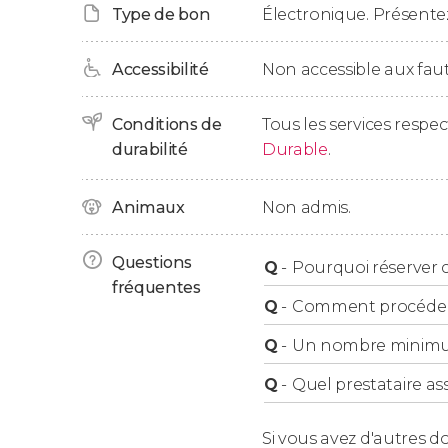
Type de bon
Électronique. Présentez
Prise en charge à l'hôtel
Accessibilité
Non accessible aux faut
Veuillez noter que cette visite comprend la p
Conditions de
Tous les services respe
autour du centre de Tanger. Si vous séjourne
durabilité
Durable
.
contacterons après la réservation pour conve
Animaux
Non admis.
Questions
Q
-
Pourquoi réserver ce
fréquentes
Q
-
Comment procéder à
Q
-
Un nombre minimum 
Q
-
Quel prestataire ass
Si vous avez d'autres d