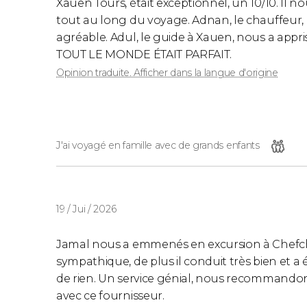
Xauen Tours, était exceptionnel, un 10/10. Il
tout au long du voyage. Adnan, le chauffeur, é
agréable. Adul, le guide à Xauen, nous a appri
TOUT LE MONDE ÉTAIT PARFAIT.
Opinion traduite. Afficher dans la langue d'origine
J'ai voyagé en famille avec de grands enfants
19 / Jui / 2026
Jamal nous a emmenés en excursion à Chefcha
sympathique, de plus il conduit très bien et a 
de rien. Un service génial, nous recommando
avec ce fournisseur.