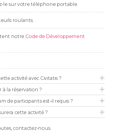
-le sur votre téléphone portable.
euils roulants.
rise en charge dans un rayon de 5 kilomètres
ctent notre
Code de Développement
z en dehors de cette zone, nous vous
nir d'un autre point de rendez-vous.
tte activité avec Civitatis ?
 la réservation ?
de participants est-il requis ?
urera cette activité ?
outes,
contactez-nous.