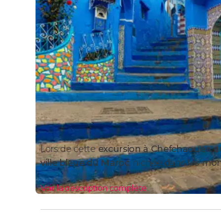
Lors de cette
excursion à Chefchaouen
a
ville bleue du Maroc
, nichée dans les
mon
Voir la description complète
Itinéraire