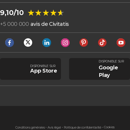
★★★★★
★★★★★
9,10/10
+
5 000 000
avis de Civitatis
DISPONIBLE SUR
DISPONIBLE SUR
Google
App Store
Play
Cookies
Conditions générales
Avis légal
Politique de confidentialité