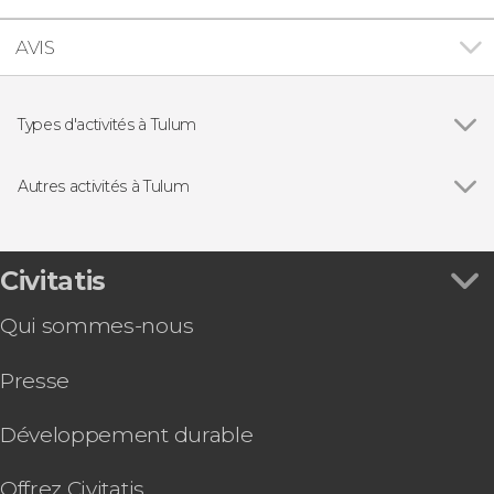
AVIS
Types d'activités à Tulum
Voir tous
Excursions d'une journée
Balades en bateau
Autres activités à Tulum
Visites guidées et free tours
Voir tous
Nage avec des tortues dans la baie d'Akumal
Plongée
Offre : Chichén Itzá + Tulum en 2 jours
Snorkeling à Tulum
Civitatis
Balade à vélo dans Chemuyil et vers ses cénotes
Qui sommes-nous
Snorkeling à Puerto Morelos
Parachute ascensionnel à Punta Maroma
Presse
Visite de Tulum et à une communauté maya
Visite guidée de Tulum
Visite dans Tulum + Cénote maya
Développement durable
Tournée des bars dans Tulum
Offrez Civitatis