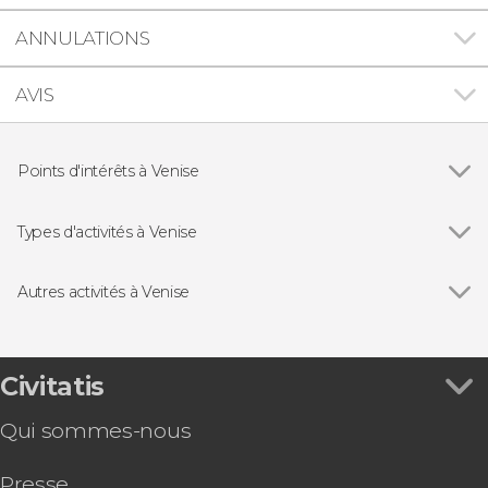
ANNULATIONS
AVIS
Points d'intérêts à Venise
Voir tous
Palais des Doges
Basilique Saint-Marc
Types d'activités à Venise
Pont des Soupirs
Voir tous
Visites guidées à Venise
Pont du Rialto
Excursions d'une journée depuis Venise
Autres activités à Venise
Balades en bateau et en gondole à Venise
Voir tous
Basilique Saint-Marc et Palais des Doges de
Pass touristiques à Venise
Venise : Billet + Visite
Concerts à Venise
Concert des Quatre Saisons de Vivaldi à l'église
Civitatis
de la Pietà
Qui sommes-nous
Billet pour le Théâtre La Fenice
Billets pour la basilique Saint-Marc et le palais
Presse
des Doges avec audioguide