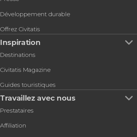
Billet pour la collection Peggy Guggenheim
Visite guidée + Basilique + Palais des Doges
Développement durable
Billet pour le Palais des prisons de Venise avec
audioguide
Offrez Civitatis
Transfert privé en bateau entre l'aéroport de
Inspiration
Venise et le centre-ville
Ascension du campanile de Saint-Marc +
Destinations
Expérience de réalité virtuelle
Visite guidée de la basilique Saint-Marc et du
Civitatis Magazine
palais des Doges + Balade en gondole
Guides touristiques
Travaillez avec nous
Prestataires
Affiliation