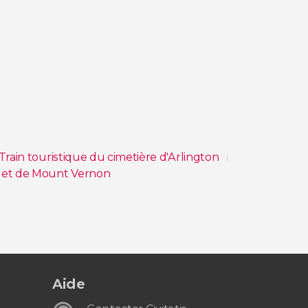
Train touristique du cimetière d'Arlington
ia et de Mount Vernon
ington DC
a
Aide