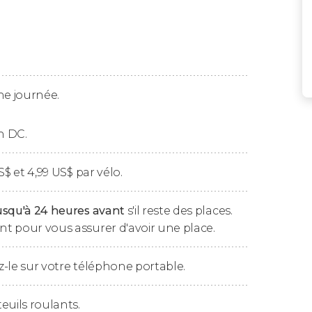
NW de Washington DC afin de pouvoir ensuite
 !
arcourir la
Pennsylvania Avenue
, où vous
u
Capitole
, les deux emblèmes par excellence
rer !
ne journée.
 du
National Mall
. Là-bas, vous pourrez
n DC.
e les monuments dédiés à
George
souhaitez, vous pourrez aussi en profiter pour
S$
et 4,99
US$
par vélo.
omac
.
usqu'à 24 heures avant
s'il reste des places.
t pour vous assurer d'avoir une place.
isir entre deux types de vélos :
-le sur votre téléphone portable.
euils roulants.