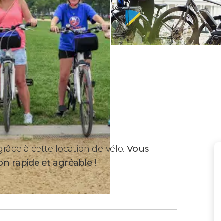
âce à cette location de vélo.
Vous
on rapide et agréable
!