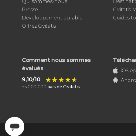
Qui sommes-nous
Destinati
Presse
Civitatis
Développement durable
Guides to
Offrez Civitatis
Comment nous sommes
Téléchar
évalués
iOS A
★★★★★
★★★★★
9,10/10
Andro
+
5 000 000
avis de Civitatis