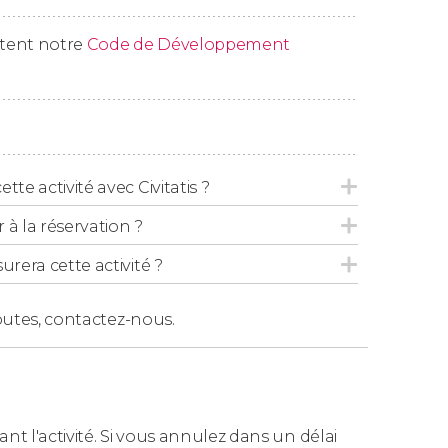
ez d’un
vélo hybride
, qui combine les
ctent notre
Code de Développement
ns à votre disposition un
vélo électrique
, qui
ne batterie rechargeable. Vous pourrez
tte activité avec Civitatis ?
 la réservation ?
 plus de 16 ans pour pouvoir utiliser les
urera cette activité ?
outes,
contactez-nous.
ant l'activité. Si vous annulez dans un délai