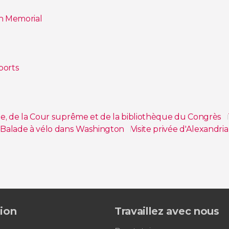
n Memorial
ports
ole, de la Cour suprême et de la bibliothèque du Congrès
Balade à vélo dans Washington
Visite privée d'Alexandr
ursion shopping au Leesburg Premium Outlets de Wash
C
Circuit de 4 jours à Washington et aux chutes du Niagar
tion
Travaillez avec nous