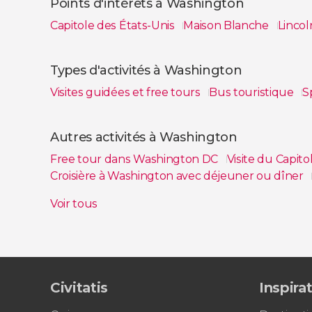
Points d'intérêts à Washington
Capitole des États-Unis
Maison Blanche
Lincol
Voir tous
Types d'activités à Washington
Visites guidées et free tours
Bus touristique
S
Voir tous
Autres activités à Washington
Free tour dans Washington DC
Visite du Capit
Croisière à Washington avec déjeuner ou dîner
Visite gastronomique dans Washington DC
Exc
Voir tous
Visite sur le thème des donuts à Washington D
Civitatis
Inspira