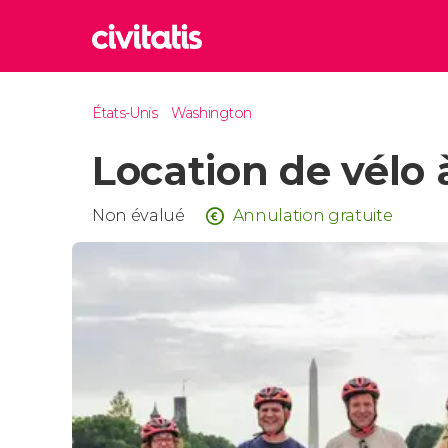
Rom
États-Unis
Washington
Italie
Location de vélo
Lond
Royaum
Édim
Non évalué
Annulation gratuite
Royaum
Marr
Maroc
Istan
Turquie