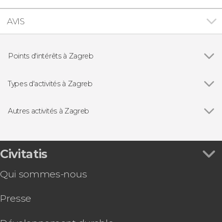
AVIS
Points d'intérêts à Zagreb
Parc national des lacs de Plitvice
Types d'activités à Zagreb
Visites guidées et free tours
Autres activités à Zagreb
Voir tous
Free tour gastronomique dans Zagreb
Free tour dans Zagreb
Excursion d'une journée à Ljubljana et Bled
Civitatis
Visite à la découverte de la Guerre de Croatie
Qui sommes-nous
Presse