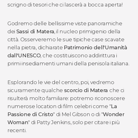
scrigno di tesori che ci lascerà a bocca aperta!
Godremo delle bellissime viste panoramiche
dei
Sassi di Matera
, il nucleo primigenio della
città. Osserveremo le sue tipiche case scavate
nella pietra, dichiarate
Patrimonio dell'Umanità
dall'UNESCO
, che costituiscono addirittura i
primi insediamenti umani della penisola italiana.
Esplorando le vie del centro, poi, vedremo
sicuramente qualche
scorcio di Matera
che ci
risulterà molto familiare: potremo riconoscere
numerose location di film celebri come "
La
Passione di Cristo
" di Mel Gibson o di "
Wonder
Woman
" di Patty Jenkins, solo per citare i più
recenti.