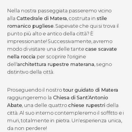
Nella nostra passeggiata passeremo vicino
alla
Cattedrale di Matera
, costruita in
stile
romanico pugliese
. Sapevate che qui si trova il
punto più alto e antico della città? È
impressionante! Successivamente, avremo
modo di visitare una delle tante
case scavate
nella roccia
per scoprire l'origine
dell'
architettura rupestre materana
, segno
distintivo della città.
Proseguendo il nostro
tour guidato di Matera
raggiungeremo la
Chiesa di Sant’Antonio
Abate
, una delle quattro
chiese rupestri
della
città. Al suo interno contempleremo il soffitto e i
muri, totalmente in pietra. Un'esperienza unica,
da non perdere!