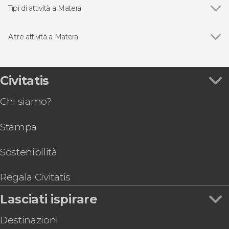
Tipi di attività a Matera
Visite guidate e free tour
Altre attività a Matera
Vedi
Escursione al Parco delle Chiese Rupestri
Tour della Cripta del Peccato Originale
Laboratorio del pane di Matera
Civitatis
Tour delle chiese rupestri di Matera
Chi siamo?
Tour di Matera in bicicletta elettrica
Visita guidata dei Sassi di Matera
Stampa
Visita guidata del Sasso Barisano
Biglietti per l'Ipogeo MateraSum con audioguida
Sostenibilità
Regala Civitatis
Lasciati ispirare
Destinazioni