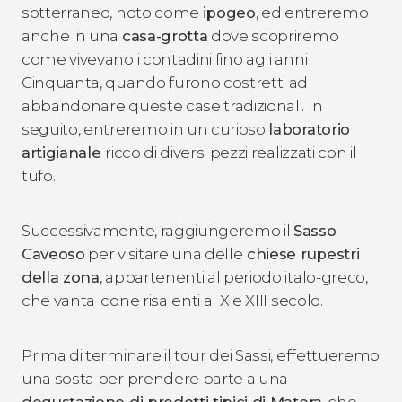
sotterraneo, noto come
ipogeo
, ed entreremo
anche in una
casa-grotta
dove scopriremo
come vivevano i contadini fino agli anni
Cinquanta, quando furono costretti ad
abbandonare queste case tradizionali. In
seguito, entreremo in un curioso
laboratorio
artigianale
ricco di diversi pezzi realizzati con il
tufo.
Successivamente, raggiungeremo il
Sasso
Caveoso
per visitare una delle
chiese rupestri
della zona
, appartenenti al periodo italo-greco,
che vanta icone risalenti al X e XIII secolo.
Prima di terminare il tour dei Sassi, effettueremo
una sosta per prendere parte a una
degustazione di prodotti tipici di Matera
, che