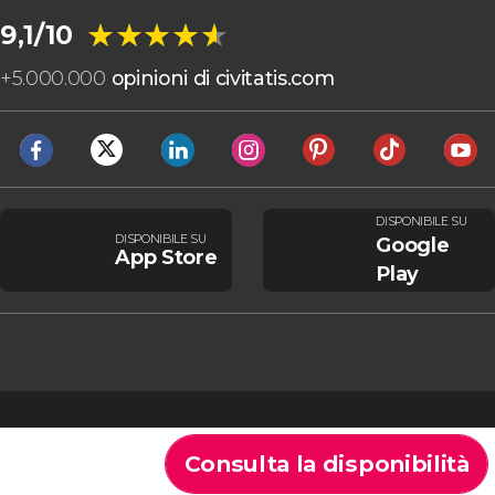
★★★★★
★★★★★
9,1/10
+
5.000.000
opinioni di civitatis.com
DISPONIBILE SU
DISPONIBILE SU
Google
App Store
Play
Consulta la disponibilità
Cookie
Condizioni generali
Avviso legale
Informativa sulla privacy