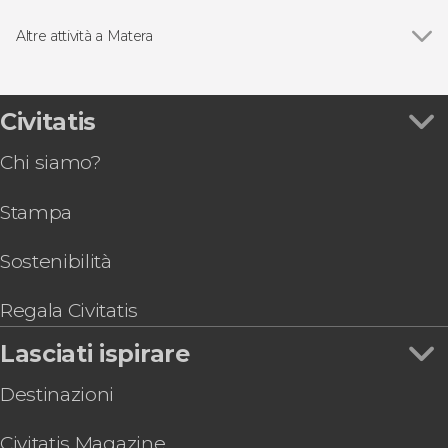
Visite guidate e free tour
Altre attività a Matera
Vedi
Escursione al Parco delle Chiese Rupestri
Tour della Cripta del Peccato Originale
Laboratorio del pane di Matera
Civitatis
Tour delle chiese rupestri di Matera
Chi siamo?
Tour di Matera in bicicletta elettrica
Visita guidata del Sasso Barisano
Stampa
Biglietti per l'Ipogeo MateraSum con audioguida
Sostenibilità
Regala Civitatis
Lasciati ispirare
Destinazioni
Civitatis Magazine