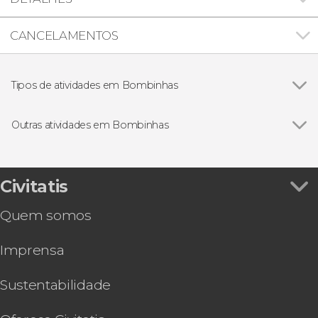
CANCELAMENTOS
Tipos de atividades em Bombinhas
Excursões de um dia
Outras atividades em Bombinhas
Ver todos
Passeio de barco pirata por Bombinhas
Tour de 4x4 por Bombinhas
Aula de surfe em Bombinhas
Civitatis
Snorkel na praia da Sepultura
Quem somos
Imprensa
Sustentabilidade