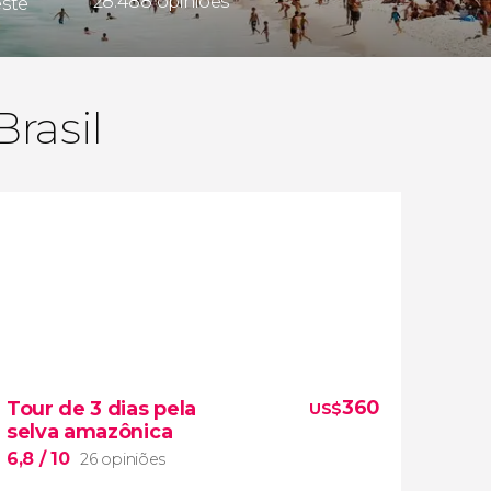
28.488 opiniões
este
Brasil
360
Tour de 3 dias pela
US$
selva amazônica
6,8
/ 10
26 opiniões