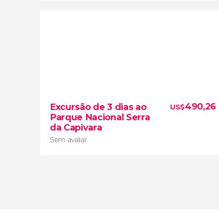
9,4


39 opiniões
490,26
Excursão de 3 dias ao
US$
Sinta-se como um autêntico explorador com
Parque Nacional Serra
este tour de 2 dias
da Capivara
Sem avaliar