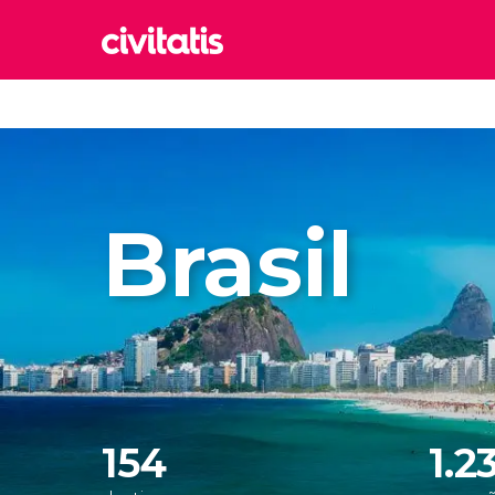
Rom
Itália
Lond
Reino 
Brasil
Edim
Reino 
Marr
Marroc
Istam
Turquia
154
1.2