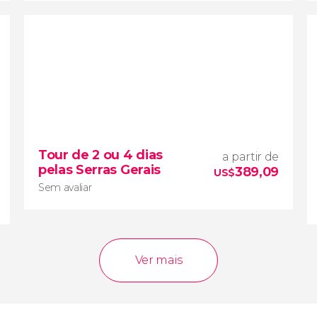
10


1 opinião
Tour de 2 ou 4 dias
a partir de
você explorará as zonas mais
pelas Serras Gerais
389,09
importantes do Parque Estadual do Jalapão
US$
Sem avaliar
Ver mais