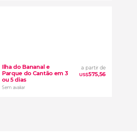
6,8


26 opiniões
Ilha do Bananal e
a partir de
natureza da floresta
Parque do Cantão em 3
575,56
amazônica
circuito de três
US$
ou 5 dias
dias
Sem avaliar