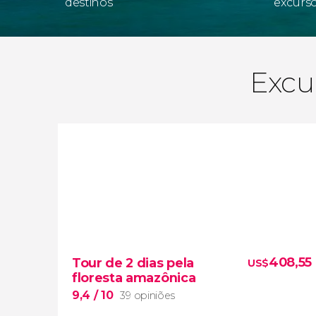
destinos
excursõ
Excur
408,55
Tour de 2 dias pela
US$
floresta amazônica
9,4
/ 10
39 opiniões