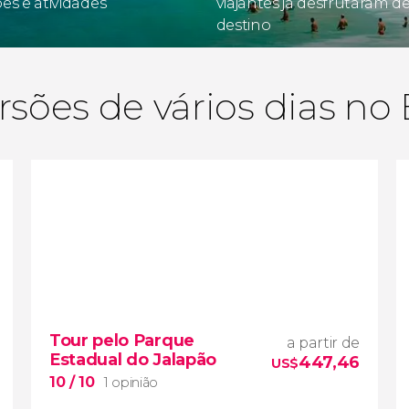
es e atividades
viajantes já desfrutaram d
destino
sões de vários dias no 
Tour pelo Parque
a partir de
Estadual do Jalapão
447,46
US$
10
/ 10
1 opinião