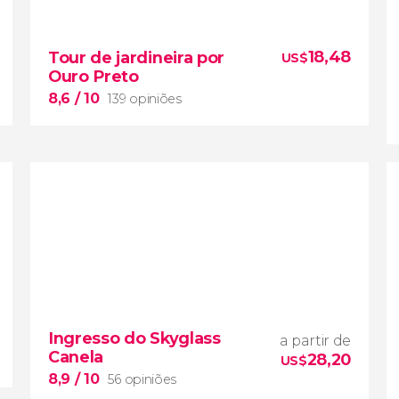
18,48
Tour de jardineira por
US$
Ouro Preto
8,6
/ 10
139 opiniões
8,6


139 opiniões
tour de jardineira por Ouro
Ingresso do Skyglass
Preto
a partir de
Canela
passeio panorâmico
28,20
US$
visitaremos suas atrações
8,9
/ 10
56 opiniões