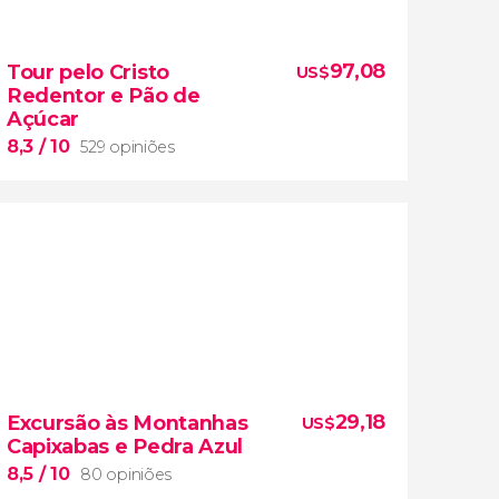
97,08
Tour pelo Cristo
US$
Redentor e Pão de
Açúcar
8,3
/ 10
529 opiniões
8,3


529 opiniões
29,18
Excursão às Montanhas
US$
símbolos do Rio
Capixabas e Pedra Azul
Morro do Corcovado
Cristo Redentor
Pão
8,5
/ 10
80 opiniões
de Açúcar