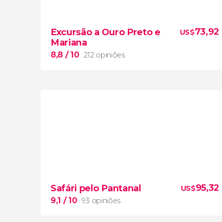
73,92
Excursão a Ouro Preto e
US$
Mariana
8,8
/ 10
212 opiniões
8,8


212 opiniões
excursão a
Ouro Preto e Mariana
95,32
Safári pelo Pantanal
US$
patrimônio artístico e religioso
9,1
/ 10
93 opiniões