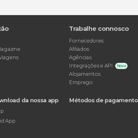
ção
Trabalhe connosco
Fornecedores
 Magazine
Afiliados
 Viagens
Agências
Integrações e API
Novo
Alojamentos
Emprego
wnload da nossa app
Métodos de pagamento
pp
id App