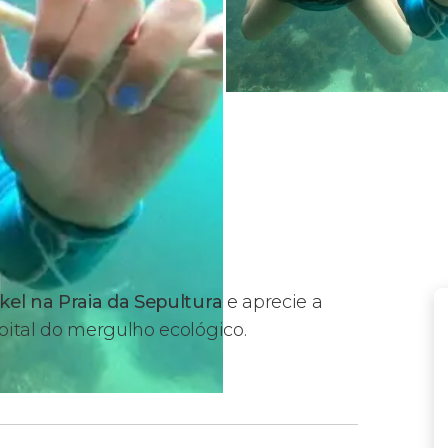
kel na Praia da Sepultura
e aprecie a
pital do mergulho ecológico.