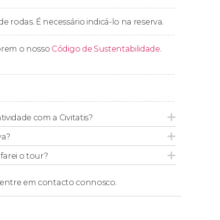
de rodas. É necessário indicá-lo na reserva.
prem o nosso
Código de Sustentabilidade
.
tividade com a Civitatis?
va?
arei o tour?
entre em contacto connosco.