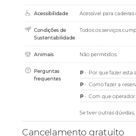
Avenida Vereador Manoel dos Santos.
Avenida Leopoldo Zarling.
Acessibilidade
Acessível para cadeiras 
Condições de
Todos os serviços cum
Sustentabilidade
Animais
Não permitidos.
Perguntas
P
-
Por que fazer esta a
frequentes
P
-
Como fazer a reser
P
-
Com que operador f
Se tiver outras dúvidas,
Cancelamento gratuito