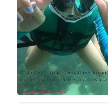
Desfrute de um dia especial fazendo
snor
fauna e flora marinha de Bombinhas, a ca
Ver a descrição completa
Itinerário