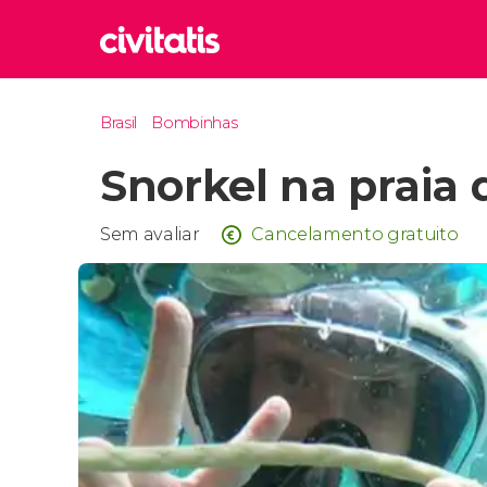
Rom
Brasil
Bombinhas
Itália
Snorkel na praia 
Lond
Reino 
Edim
Sem avaliar
Cancelamento gratuito
Reino 
Marr
Marroc
Istam
Turquia