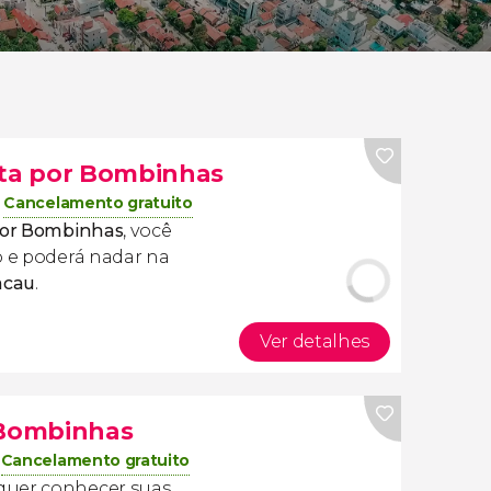
ata por Bombinhas
Cancelamento gratuito
 por Bombinhas
, você
o e poderá nadar na
acau
.
Ver detalhes
 Bombinhas
Cancelamento gratuito
quer conhecer suas