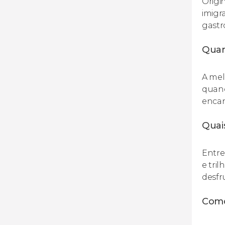
Origi
imigr
gastr
Quan
A mel
quand
encan
Quais
Entre
e tri
desfru
Como