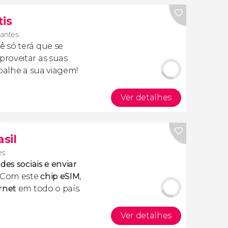
tis
ajantes
cê só terá que se
roveitar as suas
apalhe a sua viagem!
Ver detalhes
asil
es
des sociais e enviar
 Com este
chip eSIM
,
rnet
em todo o país.
Ver detalhes