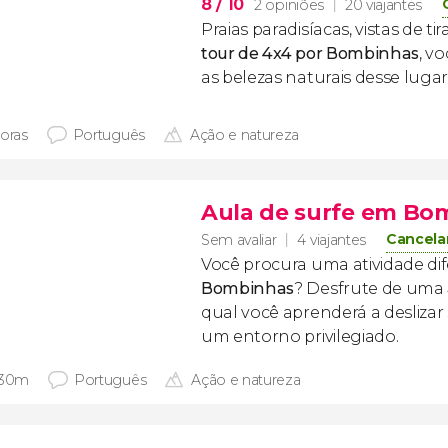
8
/ 10
2 opiniões
20 viajantes
Praias paradisíacas, vistas de tir
tour de 4x4 por Bombinhas
, v
as belezas naturais desse lugar
horas
Português
Ação e natureza
Aula de surfe em Bo
Cancela
Sem avaliar
4 viajantes
Você procura uma atividade di
Bombinhas
? Desfrute de uma
qual você aprenderá a desliza
um entorno privilegiado.
 30m
Português
Ação e natureza