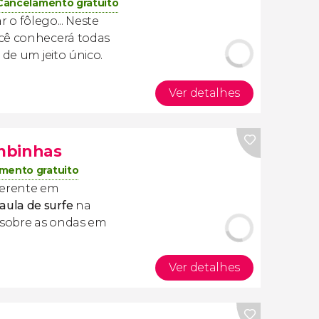
Cancelamento gratuito
ar o fôlego... Neste
ocê conhecerá todas
 de um jeito único.
Ver detalhes
mbinhas
mento gratuito
ferente em
aula de surfe
na
r sobre as ondas em
Ver detalhes