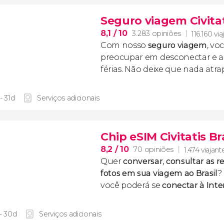
Seguro viagem Civita
8,1
/ 10
3.283 opiniões
116.160 vi
Com nosso
seguro viagem
, vo
preocupar em desconectar e ap
férias. Não deixe que nada atr
- 31d
Serviços adicionais
Chip eSIM Civitatis Br
8,2
/ 10
70 opiniões
1.474 viajant
Quer
conversar, consultar as re
fotos em sua viagem ao Brasil
?
você poderá se
conectar à Inte
 - 30d
Serviços adicionais