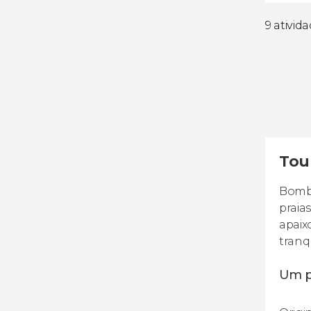
9 ativid
Tou
Bombi
praia
apaix
tranq
Um p