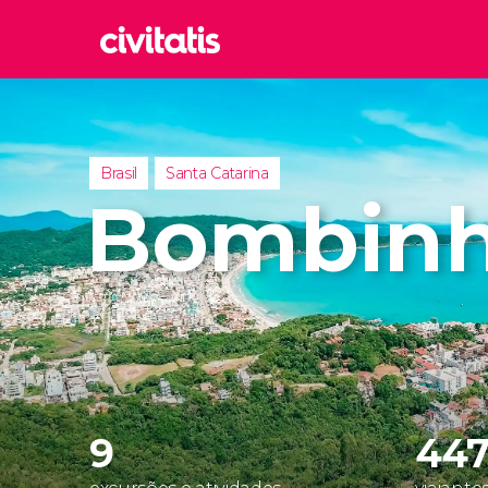
Rom
Itália
Lond
Brasil
Santa Catarina
Reino 
Bombin
Edim
Reino 
Marr
Marroc
Istam
Turquia
9
44