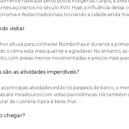
nalmente habitada pelos povos indígenas Carijós, a área
antes açorianos no século XVIII. Hoje, a influência dessa 
onomia e festas tradicionais, tornando a cidade ainda mai
do visitar
hor altura para conhecer Bombinhas é durante a primav
o o clima está mais quente e agradável. No entanto, a
to, com praias menos movimentadas e preços mais acess
 são as atividades imperdíveis?
 as principais atividades estão os passeios de barco, o m
lhas até miradouros com vistas panorâmicas. Há também 
tar da culinária típica à beira-mar.
 chegar?