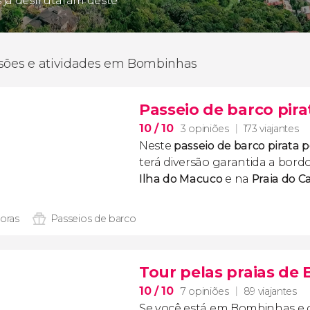
s já desfrutaram deste
rsões e atividades em Bombinhas
Passeio de barco pir
10
/ 10
3 opiniões
173 viajantes
Neste
passeio de barco pirata
terá diversão garantida a bord
Ilha do Macuco
e na
Praia do C
horas
Passeios de barco
Tour pelas praias de
10
/ 10
7 opiniões
89 viajantes
Se você está em Bombinhas e 