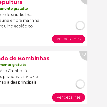
Sepultura
amento gratuito
azendo
snorkel na
fauna e flora marinha
rgulho ecológico.
Ver detalhes
indo de Bombinhas
mento gratuito
rio Camboriú...
 privadas saindo de
gia das principais
Ver detalhes