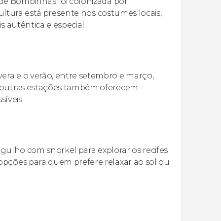
 de Bombinhas foi colonizada por
cultura está presente nos costumes locais,
s autêntica e especial.
era e o verão, entre setembro e março,
s outras estações também oferecem
íveis.
ergulho com snorkel para explorar os recifes
opções para quem prefere relaxar ao sol ou