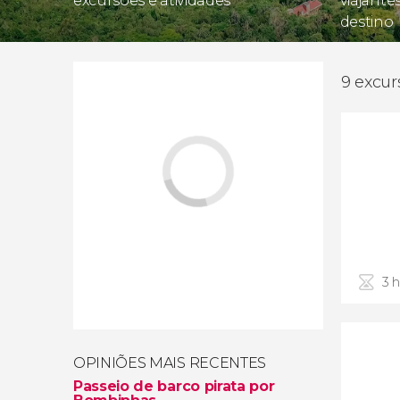
excursões e atividades
viajante
destino
9 excu
3 
OPINIÕES MAIS RECENTES
Passeio de barco pirata por