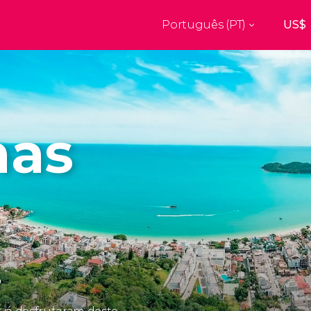
Português (PT)
Top destinos
a
Paris
Nova Ior
França
Estados Uni
res
Florença
Budapes
Unido
Itália
Hungria
has
burgo
Madrid
Barcelon
Unido
Espanha
Espanha
aquexe
Amesterdão
Milão
os
Holanda
Itália
bul
Praga
Porto
República Checa
Portugal
7
Ver todos os destinos