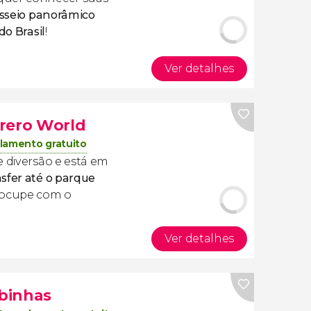
sseio panorâmico
do Brasil
!
Ver detalhes
rero World
lamento gratuito
e diversão e está em
nsfer até o parque
reocupe com o
Ver detalhes
binhas