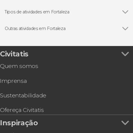
Tipos de atividades em Fortaleza
Ver todos
Excursões de um dia
Visitas guiadas e free tours
Outras atividades em Fortaleza
Transfer a Jericoacoara
Civitatis
Quem somos
Imprensa
Sustentabilidade
Ofereça Civitatis
Inspiração