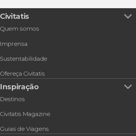
Tour de buggy pelo litoral sul da Paraíba
Tour privado por João Pessoa
Civitatis
Espetáculo folclórico no By Night Paraíba
Quem somos
Oxente
Tour de buggy pelo litoral norte da Paraíba
Imprensa
Sustentabilidade
Ofereça Civitatis
Inspiração
Destinos
Civitatis Magazine
Guias de Viagens