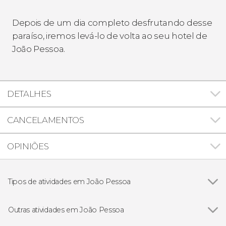
Depois de um dia completo desfrutando desse
paraíso, iremos levá-lo de volta ao seu hotel de
João Pessoa.
DETALHES
CANCELAMENTOS
OPINIÕES
Tipos de atividades em João Pessoa
Ver todos
Excursões de um dia
Visitas guiadas e free tours
Outras atividades em João Pessoa
Passeios de barco
Ver todos
City tour guiado por João Pessoa