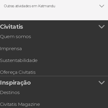
Ver todos
Excursões de um dia
Visitas guiadas e free tours
Outras atividades em Katmandu
Excursões de vários dias
Ver todos
Excursão de helicóptero ao acampamento base
do Everest
Excursão privada de 2 dias a Namo Buddha
Civitatis
Rafting no rio Trishuli
Quem somos
Trilha de 5 dias pelo Everest
Tour gastronômico por Katmandu
Imprensa
Rota privada de trilha de 6 dias pelo Nepal
Aula de cozinha privada e almoço com uma
família nepalesa
Sustentabilidade
Rota privada de escalada em Shivapuri Naga
Excursão de 2 dias ao Parque Nacional de
Ofereça Civitatis
Chitwan
Inspiração
Trilha de 3 dias por Poon Hill e Ghorepani
Destinos
Civitatis Magazine