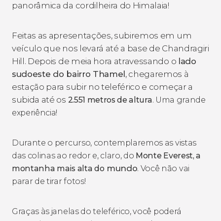
panorâmica da cordilheira do Himalaia!
Feitas as apresentações, subiremos em um
veículo que nos levará até a base de Chandragiri
Hill. Depois de meia hora atravessando o
lado
sudoeste do bairro Thamel
, chegaremos à
estação para subir no teleférico e começar a
subida até os
2.551 metros de altura
. Uma grande
experiência!
Durante o percurso, contemplaremos as vistas
das colinas ao redor e, claro, do
Monte Everest, a
mundo
montanha mais alta do
. Você não vai
parar de tirar fotos!
Graças às janelas do teleférico, você poderá