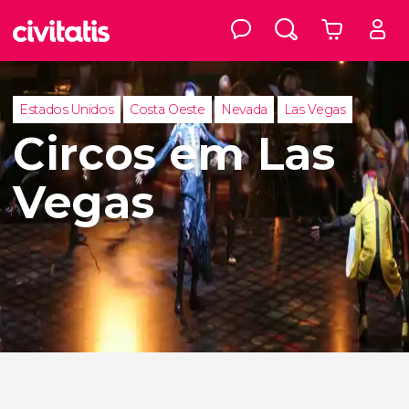
Estados Unidos
Costa Oeste
Nevada
Las Vegas
Circos em Las
Vegas