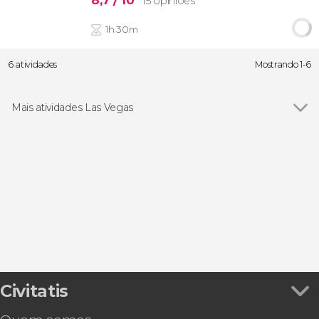
8,7
/ 10
15 opiniões
1h 30m
6 atividades
Mostrando 1-6
Mais atividades Las Vegas
Ver todos
Bilhetes
Excursões de um dia
Visitas guiadas e free tours
Passeios aéreos
Casamentos
Teatros
Experiências extremas
Magia
Disparar armas
Civitatis