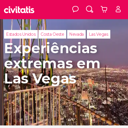
Estados Unidos
Costa Oeste
Nevada
Las Vegas
Experiências
extremas em
Las Vegas