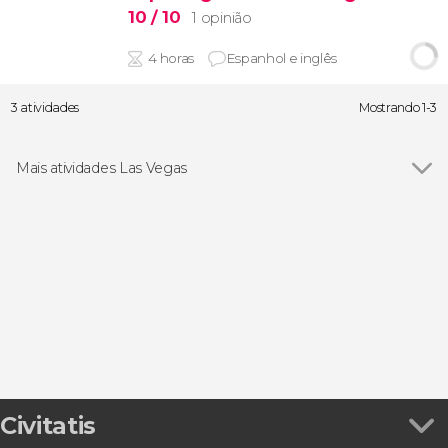
10
/ 10
1 opinião
4 horas
Espanhol e inglês
3 atividades
Mostrando 1-3
Mais atividades Las Vegas
Ver todos
Bilhetes
Excursões de um dia
Circos
Visitas guiadas e free tours
Passeios aéreos
Casamentos
Teatros
Magia
Disparar armas
Civitatis