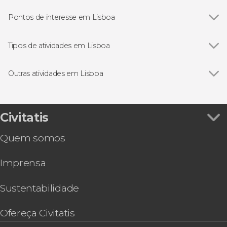
Pontos de interesse em Lisboa
Ver todos
Praça do Comércio
Torre de Belém
Tipos de atividades em Lisboa
Mosteiro dos Jerónimos
Ver todos
Visitas guiadas e free tours
Padrão dos Descobrimentos
Free Tour
Outras atividades em Lisboa
Castelo de São Jorge
Excursões de um dia
Ver todos
Excursão a Óbidos, Fátima e Nazaré e Mosteiro
Arco da Rua Augusta
Passeios de barco
da Batalha em grupo reduzido
Folclore tradicional
Excursão ao Algarve
Civitatis
Gastronomia e enoturismo
Ingresso do Oceanário de Lisboa
Quem somos
Lisboa Card
Excursão a Sintra, Nazaré e Fátima
Imprensa
Excursão a Évora e suas vinícolas
Tour pelo Estádio do Benfica
Ingresso do teleférico de Lisboa
Sustentabilidade
Excursão a Arrábida e Sesimbra
Excursão ao Porto, Nazaré e Óbidos
Ofereça Civitatis