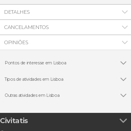
DETALHES
CANCELAMENTOS
OPINIÕES
Pontos de interesse em Lisboa
Ver todos
Praça do Comércio
Torre de Belém
Tipos de atividades em Lisboa
Mosteiro dos Jerónimos
Ver todos
Visitas guiadas e free tours
Padrão dos Descobrimentos
Free Tour
Outras atividades em Lisboa
Castelo de São Jorge
Excursões de um dia
Ver todos
Excursão a Óbidos, Fátima e Nazaré e Mosteiro
Arco da Rua Augusta
Passeios de barco
da Batalha em grupo reduzido
Folclore tradicional
Excursão ao Algarve
Civitatis
Gastronomia e enoturismo
Ingresso do Oceanário de Lisboa