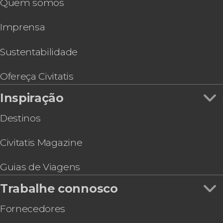
Quem somos
Lisboa Card
Excursão a Sintra, Nazaré e Fátima
Imprensa
Excursão a Évora e suas vinícolas
Tour pelo Estádio do Benfica
Excursão a Arrábida e Sesimbra
Sustentabilidade
Excursão ao Porto, Nazaré e Óbidos
Tour de ônibus anfíbio por Lisboa
Ofereça Civitatis
Inspiração
Destinos
Civitatis Magazine
Guias de Viagens
Trabalhe connosco
Fornecedores