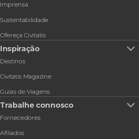
Imprensa
Tour pelo Estádio do Benfica
Ingresso do teleférico de Lisboa
Excursão a Arrábida e Sesimbra
Sustentabilidade
Excursão ao Porto, Nazaré e Óbidos
Tour de ônibus anfíbio por Lisboa
Ofereça Civitatis
Inspiração
Destinos
Civitatis Magazine
Guias de Viagens
Trabalhe connosco
Fornecedores
Afiliados