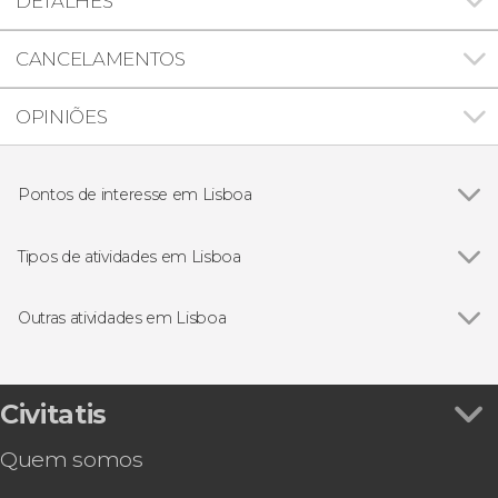
DETALHES
CANCELAMENTOS
OPINIÕES
Pontos de interesse em Lisboa
Ver todos
Praça do Comércio
Torre de Belém
Tipos de atividades em Lisboa
Mosteiro dos Jerónimos
Ver todos
Visitas guiadas e free tours
Padrão dos Descobrimentos
Free Tour
Outras atividades em Lisboa
Castelo de São Jorge
Excursões de um dia
Ver todos
Excursão a Óbidos, Fátima e Nazaré e Mosteiro
Arco da Rua Augusta
Passeios de barco
da Batalha em grupo reduzido
Folclore tradicional
Excursão ao Algarve
Civitatis
Gastronomia e enoturismo
Ingresso do Oceanário de Lisboa
Quem somos
Excursão a Sintra, Nazaré e Fátima
Excursão a Évora e suas vinícolas