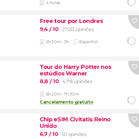
4 horas
Free tour por Londres
9,4
/ 10
27.533 opiniões
2h 30m - 3h
Espanhol
Tour do Harry Potter nos
estúdios Warner
8,8
/ 10
4.718 opiniões
6h 20m - 7h 30m
Cancelamento gratuito
Chip eSIM Civitatis Reino
Unido
6,7
/ 10
50 opiniões