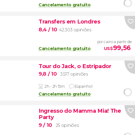
Cancelamento gratuito
Transfers em Londres
8,4
/ 10
42.303 opiniões
por carro a partir de
99,56
Cancelamento gratuito
US$
Tour do Jack, o Estripador
9,8
/ 10
3.517 opiniões
2h - 2h 15m
Espanhol
Cancelamento gratuito
Ingresso do Mamma Mia! The
Party
9
/ 10
25 opiniões