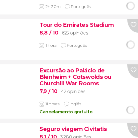
2h 30m
Português
Tour do Emirates Stadium
8,8
/ 10
625 opiniões
1 hora
Português
Excursão ao Palácio de
Blenheim + Cotswolds ou
Churchill War Rooms
7,9
/ 10
42 opiniões
11 horas
Inglês
Cancelamento gratuito
Seguro viagem Civitatis
8,1
/ 10
3.280 opiniões