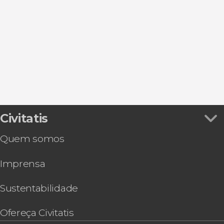
Excursões de um dia
Ver todos
Richmond upon Thames
Abadia de Westminster
Autocarro turístico
Windsor
Trafalgar Square
Passeios de barco
Chertsey
Tower Bridge
Cartões turísticos
Chessington
Estúdios do Harry Potter na Warner Bros.
Musicais
Wisley
British Museum
Castelo de Windsor
Civitatis
Quem somos
Imprensa
Sustentabilidade
Ofereça Civitatis