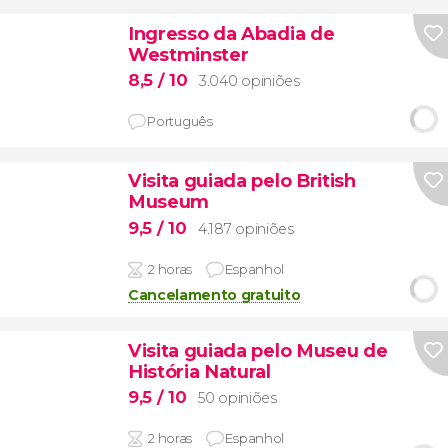
Ingresso da Abadia de
Westminster
8,5
/ 10
3.040 opiniões
Português
Visita guiada pelo British
Museum
9,5
/ 10
4.187 opiniões
2 horas
Espanhol
Cancelamento gratuito
Visita guiada pelo Museu de
História Natural
9,5
/ 10
50 opiniões
2 horas
Espanhol