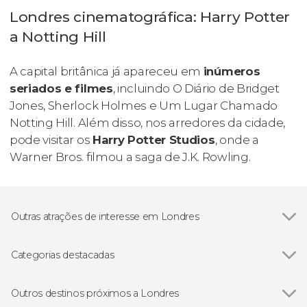
Londres cinematográfica: Harry Potter
a Notting Hill
A capital britânica já apareceu em
inúmeros
seriados e filmes
, incluindo O Diário de Bridget
Jones, Sherlock Holmes e Um Lugar Chamado
Notting Hill. Além disso, nos arredores da cidade,
pode visitar os
Harry Potter Studios
, onde a
Warner Bros. filmou a saga de J.K. Rowling.
Outras atrações de interesse em Londres
Ver todos
London Eye
Big Ben
Categorias destacadas
Torre de Londres
Ver todos
Visitas guiadas e free tours
Palácio de Buckingham
Free Tour
Outros destinos próximos a Londres
St. Paul's Cathedral