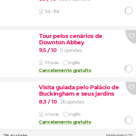
3d - 31d
Tour pelos cenários de
Downton Abbey
9,5
/ 10
11 opiniões
11 horas
Inglês
Cancelamento gratuito
Visita guiada pelo Palácio de
Buckingham e seus jardins
8,3
/ 10
26 opiniões
4 horas
Inglês
Cancelamento gratuito
138 atividades
Mostrando 1-20