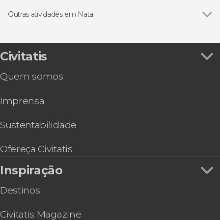
Excursões de um dia
Outras atividades em Natal
Ver todos
Tour 4x4 pela Rota dos Nativos
Tour completo por Natal
Passeio de buggy pela costa norte de Natal
Civitatis
Passeio de catamarã e snorkel nos parrachos de
Quem somos
Maracajaú
Passeio de barco com vistas ao Morro do Careca
Imprensa
Tour de quadriciclo pela costa sul
Tour por Natal e suas praias
Passeio de catamarã pelos Parrachos de Pirangi
Sustentabilidade
+ Snorkel
Ofereça Civitatis
Inspiração
Destinos
Civitatis Magazine