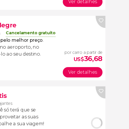
Ver detalhes
legre
Cancelamento gratuito
s
e pelo melhor preço
.
i no aeroporto, no
por carro a partir de
lo ao seu destino.
36,68
US$
Ver detalhes
tis
ajantes
cê só terá que se
roveitar as suas
apalhe a sua viagem!