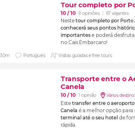
Tour completo por Po
10
/ 10
9 opiniões
67 viajantes
Neste
tour completo por Porto 
conhecerá seus pontos histórico
importantes
e poderá desfruta
no Cais Embarcaro!
 30m
Português
Visitas guiadas e free tours
Transporte entre o A
Canela
10
/ 10
1 opinião
Vários destino
Este
transfer entre o aeroporto
Canela
é a melhor opção para 
terminal até o seu hotel
de for
rápida.