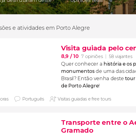
s já desfrutaram deste
opiniões reais
sões e atividades em Porto Alegre
Visita guiada pelo ce
8,9
/ 10
7 opiniões
58 viajantes
Quer conhecer a
história e os 
monumentos
de uma das cidad
Brasil? Então venha deste
tour 
de Porto Alegre
!
horas
Português
Visitas guiadas e free tours
Transporte entre o A
Gramado