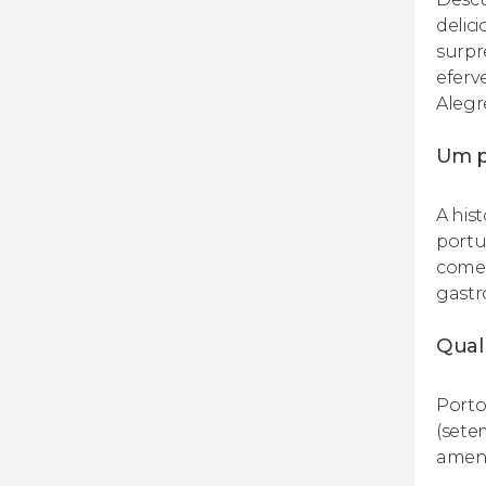
delic
surpr
eferv
Alegr
Um p
A his
portu
comerc
gastr
Qual 
Porto
(sete
amena