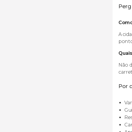
Perg
Como 
A cid
ponto
Quais
Não d
carret
Por q
Var
Gui
Res
Can