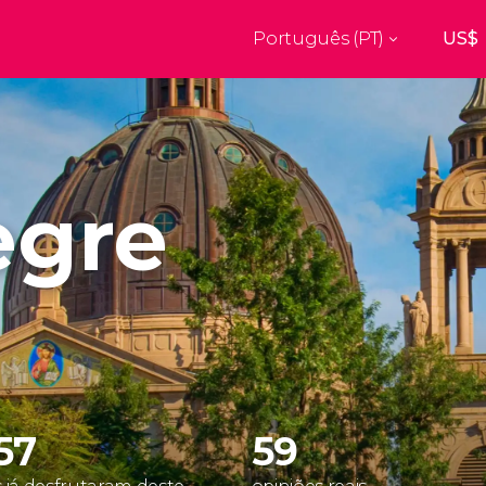
Português (PT)
Top destinos
a
Paris
Nova Ior
França
Estados Uni
res
Florença
Budapes
Unido
Itália
Hungria
egre
burgo
Madrid
Barcelon
Unido
Espanha
Espanha
aquexe
Amesterdão
Milão
os
Holanda
Itália
bul
Praga
Porto
República Checa
Portugal
57
59
Ver todos os destinos