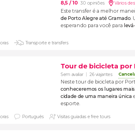
8,5
/ 10
30 opiniões
Vários des
Este transfer é a melhor manei
de Porto Alegre até Gramado
.
esperando para você para
levá
horas
Transporte e transfers
Tour de bicicleta por
Cancel
Sem avaliar
26 viajantes
Neste tour de bicicleta por Por
conheceremos os lugares mais
cidade de uma maneira única
esporte.
horas
Português
Visitas guiadas e free tours