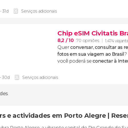
- 31d
Serviços adicionais
Chip eSIM Civitatis Br
8,2
/ 10
70 opiniões
1.474 viajant
Quer
conversar, consultar as re
fotos em sua viagem ao Brasil
?
você poderá se
conectar à Inte
 - 30d
Serviços adicionais
ades
s e actividades em Porto Alegre | Reser
bra Porto Alegre, a vibrante capital do Rio Grande do Su