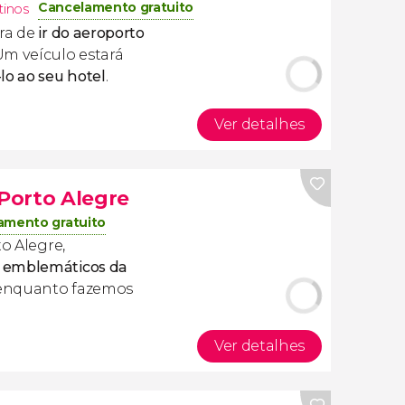
Cancelamento gratuito
tinos
ra de
ir do aeroporto
 Um veículo estará
-lo ao seu hotel
.
Ver detalhes
 Porto Alegre
amento gratuito
to Alegre,
 emblemáticos da
enquanto fazemos
Ver detalhes