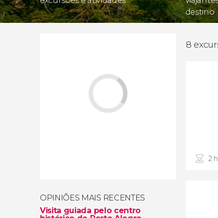
excursões e atividades
viajante
destino
8 excur
2 
OPINIÕES MAIS RECENTES
Visita guiada pelo centro