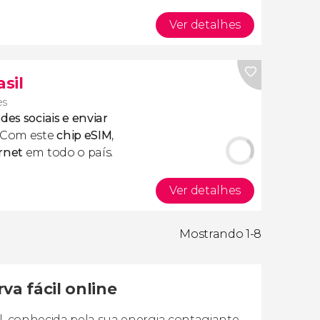
Ver detalhes
asil
es
des sociais e enviar
 Com este
chip eSIM
,
rnet
em todo o país.
Ver detalhes
Mostrando 1-8
va fácil online
l, conhecida pela sua energia contagiante,