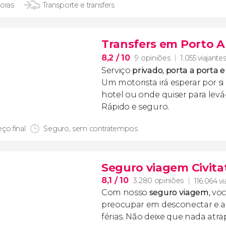
horas
Transporte e transfers
Transfers em Porto A
8,2
/ 10
9 opiniões
1.055 viajante
Serviço
privado, porta a porta 
Um motorista irá esperar por s
hotel ou onde quiser para levá-
Rápido e seguro.
ço final
Seguro, sem contratempos
Seguro viagem Civita
8,1
/ 10
3.280 opiniões
116.064 vi
Com nosso
seguro viagem
, vo
preocupar em desconectar e ap
férias. Não deixe que nada atr