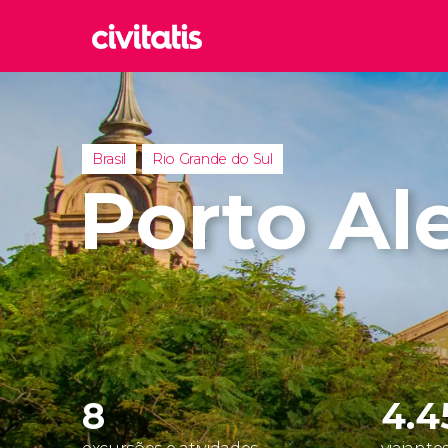
Rom
Itália
Lond
Brasil
Rio Grande do Sul
Reino 
Porto Al
Edim
Reino 
Marr
Marroc
Istam
Turquia
8
4.4