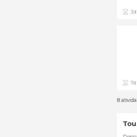
3d 
7d
8 ativid
Tour
Descu