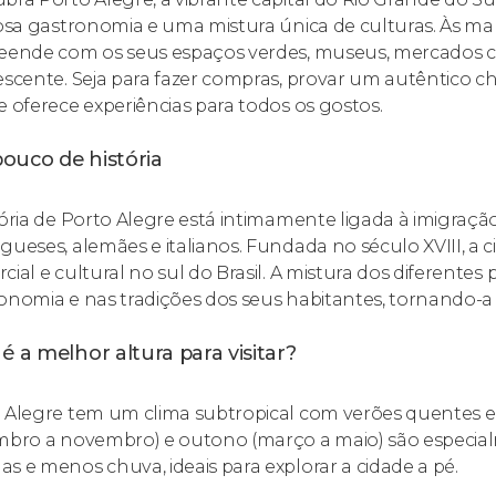
iosa gastronomia e uma mistura única de culturas. Às ma
eende com os seus espaços verdes, museus, mercados che
escente. Seja para fazer compras, provar um autêntico ch
e oferece experiências para todos os gostos.
ouco de história
tória de Porto Alegre está intimamente ligada à imigraçã
gueses, alemães e italianos. Fundada no século XVIII, a
ial e cultural no sul do Brasil. A mistura dos diferentes 
onomia e nas tradições dos seus habitantes, tornando-a
é a melhor altura para visitar?
 Alegre tem um clima subtropical com verões quentes e
mbro a novembro) e outono (março a maio) são especia
s e menos chuva, ideais para explorar a cidade a pé.