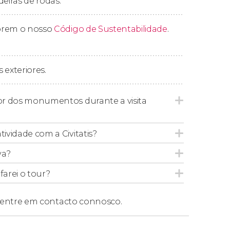
deiras de rodas.
 sombrio da cidade e seus mistérios.
prem o nosso
Código de Sustentabilidade
.
 cultural Usina do Gasômetro.
 exteriores.
ior dos monumentos durante a visita
tividade com a Civitatis?
va?
arei o tour?
entre em contacto connosco.