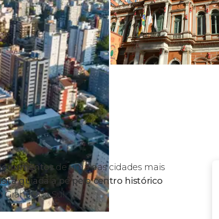
s monumentos
de uma das cidades mais
isita guiada a pé pelo centro histórico
io Grande do Sul.