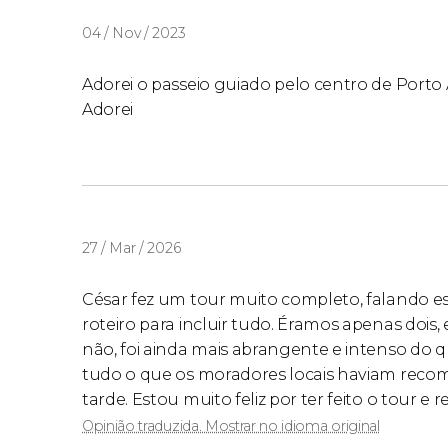
04 / Nov / 2023
Adorei o passeio guiado pelo centro de Porto 
Adorei
27 / Mar / 2026
César fez um tour muito completo, falando e
roteiro para incluir tudo. Éramos apenas dois,
não, foi ainda mais abrangente e intenso do
tudo o que os moradores locais haviam rec
tarde. Estou muito feliz por ter feito o tour 
Opinião traduzida. Mostrar no idioma original