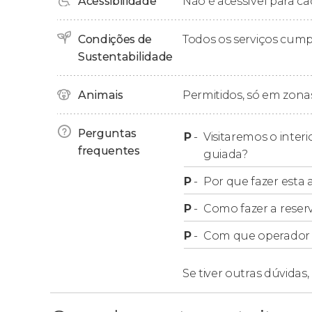
Acessibilidade
Não é acessível para ca
Democrática
, onde vamos explorar o lado mais
Condições de
Todos os serviços cum
Finalizaremos o tour às 11:30 horas no centro
Sustentabilidade
Animais
Permitidos, só em zonas
Perguntas
P
-
Visitaremos o inter
frequentes
guiada?
P
-
Por que fazer esta a
P
-
Como fazer a reser
P
-
Com que operador f
Se tiver outras dúvidas,