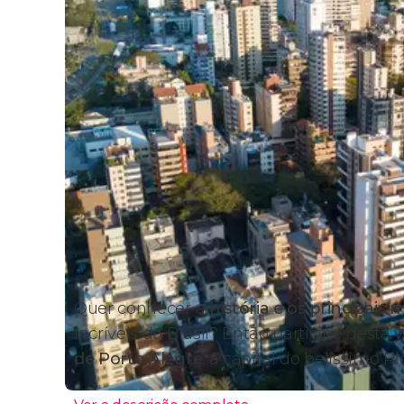
Quer conhecer a
história e os principai
incríveis do Brasil? Então participe desta
v
de Porto Alegre
, a capital do belíssimo R