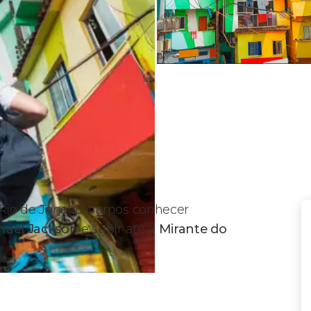
 Rio de Janeiro, vamos conhecer
hael Jackson
e subir até o
Mirante do
ta