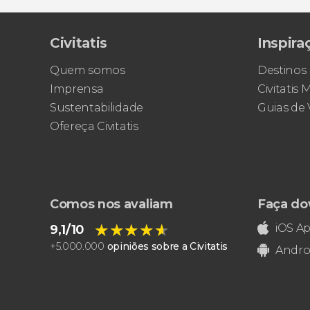
Civitatis
Inspira
Quem somos
Destinos
Imprensa
Civitatis
Sustentabilidade
Guias de
Ofereça Civitatis
Comos nos avaliam
Faça do
★★★★★
★★★★★
iOS A
9,1/10
+
5.000.000
opiniões sobre a Civitatis
Andro