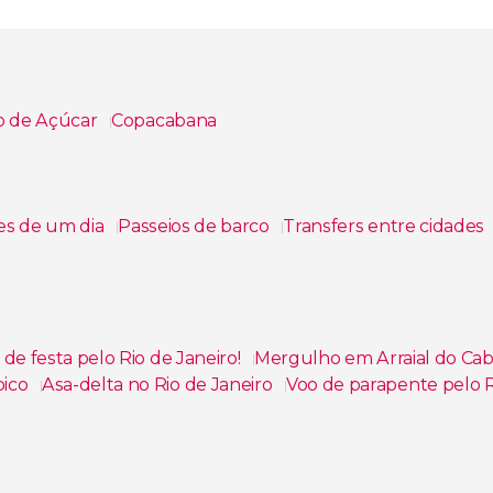
o de Açúcar
Copacabana
es de um dia
Passeios de barco
Transfers entre cidades
de festa pelo Rio de Janeiro!
Mergulho em Arraial do Ca
pico
Asa-delta no Rio de Janeiro
Voo de parapente pelo R
eu do Amanhã
Tour pelo Teatro Municipal, Biblioteca Nac
r