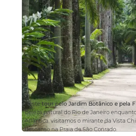
Neste
tour pelo Jardim Botânico e pela Fl
beleza natural do Rio de Janeiro enquant
Atlântica, visitamos o mirante da Vista
descanso na Praia de São Conrado.