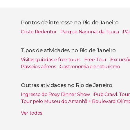
Pontos de interesse no Rio de Janeiro
Cristo Redentor
Parque Nacional da Tijuca
Pã
Ver todos
Tipos de atividades no Rio de Janeiro
Visitas guiadas e free tours
Free Tour
Excursõ
Passeios aéreos
Gastronomia e enoturismo
Ver todos
Outras atividades no Rio de Janeiro
Ingresso do Roxy Dinner Show
Pub Crawl. Tour 
Tour pelo Museu do Amanhã + Boulevard Olím
Tour pelo AquaRio, Boulevard Olímpico e Mus
Ver todos
Stand up paddle no Rio de Janeiro ao amanhece