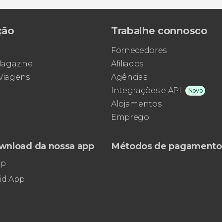
ção
Trabalhe connosco
Fornecedores
 Magazine
Afiliados
 Viagens
Agências
Integrações e API
Novo
Alojamentos
Emprego
wnload da nossa app
Métodos de pagamento
pp
id App