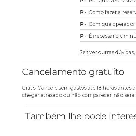
P
-
Por que fazer esta a
Retirada
P
-
Como fazer a reser
P
-
Com que operador f
Este tour inclui a retirada nos hotéis dos bairr
P
-
É necessário um n
Leme, Ipanema, Leblon, Botafogo e Flamengo
da cidade, lhe informaremos o ponto de encon
Se tiver outras dúvidas,
retirada.
Cancelamento gratuito
Importante
Grátis! Cancele sem gastos até 18 horas antes 
Aos sábados, não visitaremos a Vista Chinesa, 
chegar atrasado ou não comparecer, não será 
na rodovia que dá acesso ao local.
Também lhe pode intere