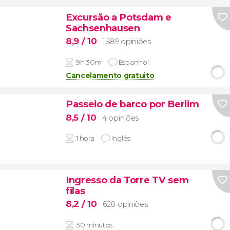
Excursão a Potsdam e
Sachsenhausen
8,9
/ 10
1.589 opiniões
9h 30m
Espanhol
Cancelamento gratuito
Passeio de barco por Berlim
8,5
/ 10
4 opiniões
1 hora
Inglês
Ingresso da Torre TV sem
filas
8,2
/ 10
628 opiniões
30 minutos