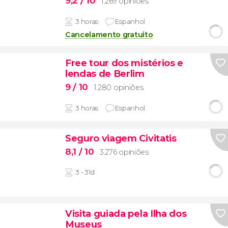
9,2
/ 10
1.269 opiniões
3 horas
Espanhol
Cancelamento gratuito
Free tour dos mistérios e
lendas de Berlim
9
/ 10
1.280 opiniões
3 horas
Espanhol
Seguro viagem Civitatis
8,1
/ 10
3.276 opiniões
3 - 31d
Visita guiada pela Ilha dos
Museus