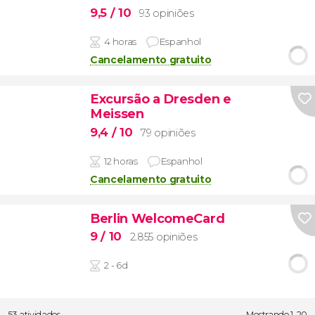
9,5
/ 10
93 opiniões
4 horas
Espanhol
Cancelamento gratuito
Excursão a Dresden e
Meissen
9,4
/ 10
79 opiniões
12 horas
Espanhol
Cancelamento gratuito
Berlin WelcomeCard
9
/ 10
2.855 opiniões
2 - 6d
53 atividades
Mostrando 1-20