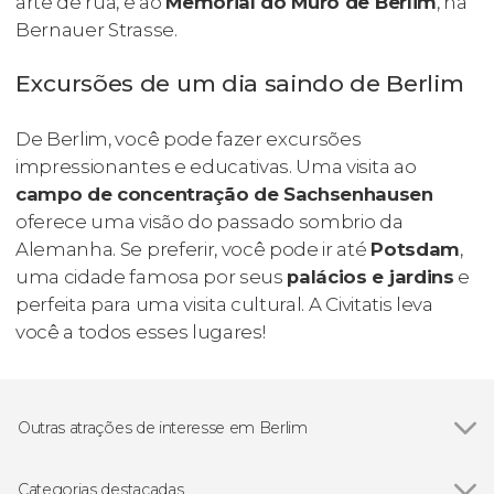
arte de rua, e ao
Memorial do Muro de Berlim
, na
Bernauer Strasse.
Excursões de um dia saindo de Berlim
De Berlim, você pode fazer excursões
impressionantes e educativas. Uma visita ao
campo de concentração de Sachsenhausen
oferece uma visão do passado sombrio da
Alemanha. Se preferir, você pode ir até
Potsdam
,
uma cidade famosa por seus
palácios e jardins
e
perfeita para uma visita cultural. A Civitatis leva
você a todos esses lugares!
Outras atrações de interesse em Berlim
Ver todos
Ilha dos Museus
Alexanderplatz
Categorias destacadas