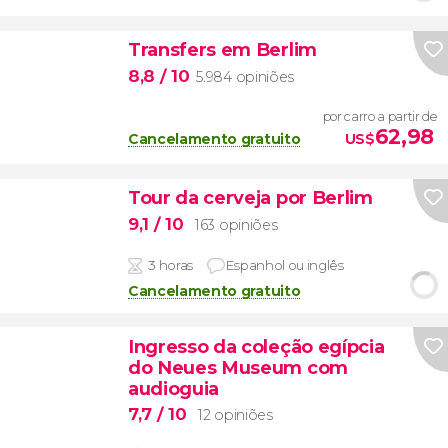
Transfers em Berlim
8,8
/ 10
5.984 opiniões
por carro a partir de
62,98
Cancelamento gratuito
US$
Tour da cerveja por Berlim
9,1
/ 10
163 opiniões
3 horas
Espanhol ou inglês
Cancelamento gratuito
Ingresso da coleção egípcia
do Neues Museum com
audioguia
7,7
/ 10
12 opiniões