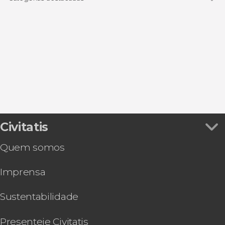
Porta de Brandemburgo
Ver todos
Excursões de um dia
Reichstag
Ingressos
Campo de concentração de Sachsenhausen
Visitas guiadas e free tours
Memorial do Muro de Berlim
Free Tour
Civitatis
Quem somos
Imprensa
Sustentabilidade
Presenteie Civitatis