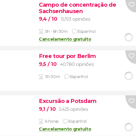
Campo de concentração de
Sachsenhausen
9,4
/ 10
15.193 opiniões
5h - 6h 30m
Espanhol
Cancelamento gratuito
Free tour por Berlim
9,5
/ 10
40.780 opiniões
3h 30m
Espanhol
Excursão a Potsdam
9,1
/ 10
5.425 opiniões
6 horas
Espanhol
Cancelamento gratuito