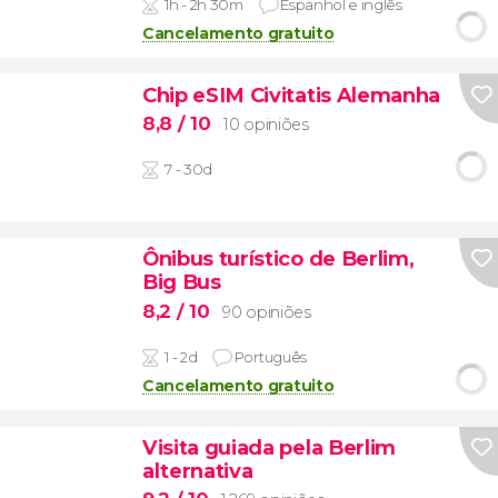
1h - 2h 30m
Espanhol e inglês
Cancelamento gratuito
Chip eSIM Civitatis Alemanha
8,8
/ 10
10 opiniões
7 - 30d
Ônibus turístico de Berlim,
Big Bus
8,2
/ 10
90 opiniões
1 - 2d
Português
Cancelamento gratuito
Visita guiada pela Berlim
alternativa