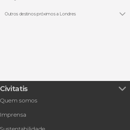
Torre de Londres
Ver todos
Excursões de um dia saindo de Londres
Palácio de Buckingham
Passeios de barco por Londres
Outros destinos próximos a Londres
St. Paul's Cathedral
Visitas guiadas por Londres
Ver todos
Richmond upon Thames
Abadia de Westminster
Cartões turísticos de Londres
Windsor
Trafalgar Square
Free tours por Londres
Chertsey
Tower Bridge
Musicais
Chessington
Estúdios do Harry Potter na Warner Bros.
Ônibus turísticos em Londres
Wisley
British Museum
Castelo de Windsor
Civitatis
Quem somos
Imprensa
Sustentabilidade