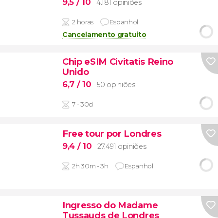
9,5
/ 10
4.181 opiniões
2 horas
Espanhol
Cancelamento gratuito
Chip eSIM Civitatis Reino
Unido
6,7
/ 10
50 opiniões
7 - 30d
Free tour por Londres
9,4
/ 10
27.491 opiniões
2h 30m - 3h
Espanhol
Ingresso do Madame
Tussauds de Londres