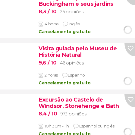
Buckingham e seus jardins
8,3
/ 10
26 opiniões
4 horas
Inglês
Cancelamento gratuito
Visita guiada pelo Museu de
História Natural
9,6
/ 10
46 opiniões
2 horas
Espanhol
Cancelamento gratuito
Excursão ao Castelo de
Windsor, Stonehenge e Bath
8,4
/ 10
973 opiniões
10h 30m - 11h
Espanhol ou inglês
Cancelamento gratuito