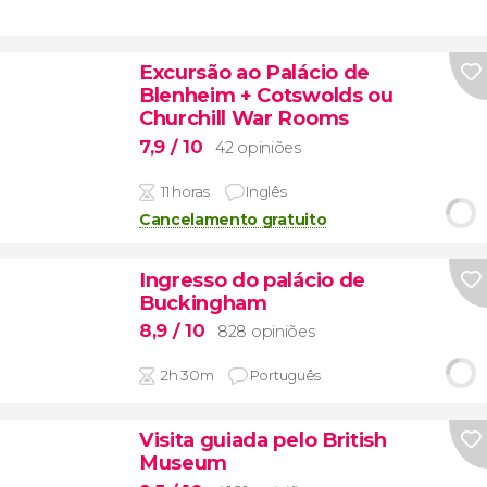
Excursão ao Palácio de
Blenheim + Cotswolds ou
Churchill War Rooms
7,9
/ 10
42 opiniões
11 horas
Inglês
Cancelamento gratuito
Ingresso do palácio de
Buckingham
8,9
/ 10
828 opiniões
2h 30m
Português
Visita guiada pelo British
Museum