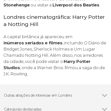
Stonehenge
ou visitar a
Liverpool dos Beatles
.
Londres cinematográfica: Harry Potter
a Notting Hill
A capital britânica já apareceu em
inúmeros seriados e filmes
, incluindo
O Diário de
Bridget Jones
,
Sherlock Holmes
e
Um Lugar
Chamado Notting Hill
. Além disso, nos arredores
da cidade, você pode visitar o
Harry Potter
Studios
, onde a Warner Bros. filmou a saga do de
J.K. Rowling.
Outras atrações de interesse em Londres
Ver todos
London Eye
Big Ben
Categorias destacadas