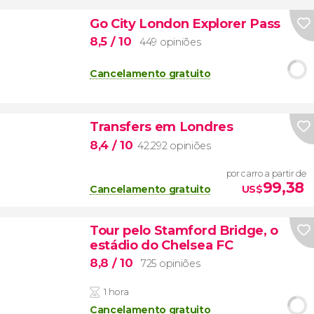
Go City London Explorer Pass
8,5
/ 10
449 opiniões
Cancelamento gratuito
Transfers em Londres
8,4
/ 10
42.292 opiniões
por carro a partir de
99,38
Cancelamento gratuito
US$
Tour pelo Stamford Bridge, o
estádio do Chelsea FC
8,8
/ 10
725 opiniões
1 hora
Cancelamento gratuito