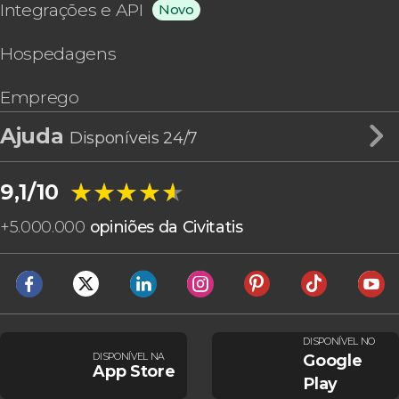
Integrações e API
Novo
Hospedagens
Emprego
Ajuda
Disponíveis 24/7
★★★★★
★★★★★
9,1/10
+
5.000.000
opiniões da Civitatis
DISPONÍVEL NO
DISPONÍVEL NA
Google
App Store
Play