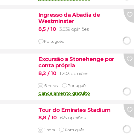
Ingresso da Abadia de
Westminster
8,5
/ 10
3.039 opiniões
Português
Excursão a Stonehenge por
conta própria
8,2
/ 10
1.203 opiniões
6 horas
Português
Cancelamento gratuito
Tour do Emirates Stadium
8,8
/ 10
625 opiniões
1 hora
Português