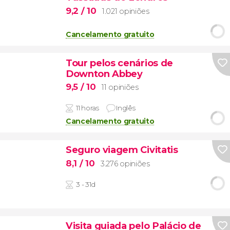
9,2
/ 10
1.021 opiniões
Cancelamento gratuito
Tour pelos cenários de
Downton Abbey
9,5
/ 10
11 opiniões
11 horas
Inglês
Cancelamento gratuito
Seguro viagem Civitatis
8,1
/ 10
3.276 opiniões
3 - 31d
Visita guiada pelo Palácio de