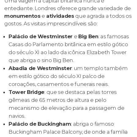
Uma viagem à capital britânica nunca é
entediante. Londres oferece grande variedade de
monumentos
e
atividades
que agrada a todos os
gostos. As visitas imprescindíveis são:
Palácio de Westminster
e
Big Ben
: as famosas
Casas do Parlamento britânica em estilo gótico
do século XI ao lado da icônica Elizabeth Tower
que abriga o sino Big Ben.
Abadia de Westminster
: um templo também
em estilo gótico do século XI palco de
coroações, casamentos e funerais reais.
Tower Bridge
: que se destaca pelas torres
gêmeas de 65 metros de altura e pelo
mecanismo de elevação para a passagem de
navios.
Palácio de Buckingham
: abriga o famoso
Buckingham Palace Balcony, de onde a família