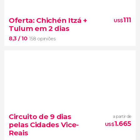
7,9


307 opiniões
sítios arqueológicos de Chichén Itzá e Tulum
Oferta: Chichén Itzá +
111
US$
descobrir
Tulum em 2 dias
a história dos maias
8,3
/ 10
158 opiniões
8,3


158 opiniões
Circuito de 9 dias
a partir de
Conheceremos os principais
sítios arqueológicos
1.665
pelas Cidades Vice-
US$
maias de Yucatán
Chichén Itzá e Tulum
Reais