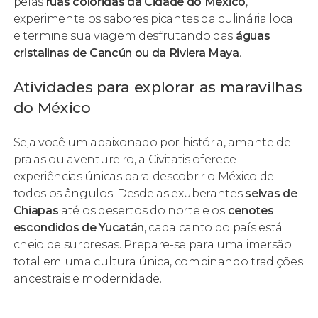
pelas
ruas coloridas da Cidade do México
,
experimente os sabores picantes da culinária local
e termine sua viagem desfrutando das
águas
cristalinas de Cancún ou da Riviera Maya
.
Atividades para explorar as maravilhas
do México
Seja você um apaixonado por história, amante de
praias ou aventureiro, a Civitatis oferece
experiências únicas para descobrir o México de
todos os ângulos. Desde as exuberantes
selvas de
Chiapas
até os desertos do norte e os
cenotes
escondidos de Yucatán
, cada canto do país está
cheio de surpresas. Prepare-se para uma imersão
total em uma cultura única, combinando tradições
ancestrais e modernidade.