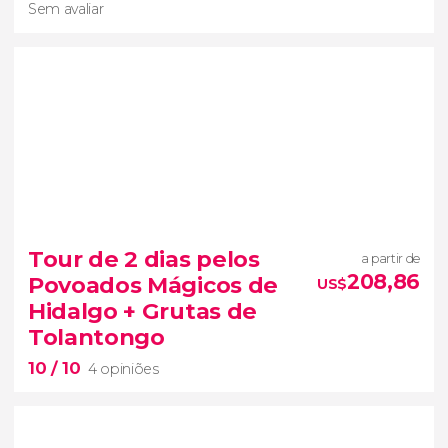
Sem avaliar
Sem avaliar
Tour de 2 dias pelos
a partir de
circuito de 9 dias
Cidades Vice-
208,86
Povoados Mágicos de
US$
Reais do México
Hidalgo + Grutas de
Tolantongo
10
/ 10
4 opiniões