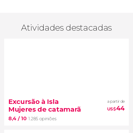
Atividades destacadas
Excursão à Isla
a partir de
44
Mujeres de catamarã
US$
8,4
/ 10
1.285 opiniões