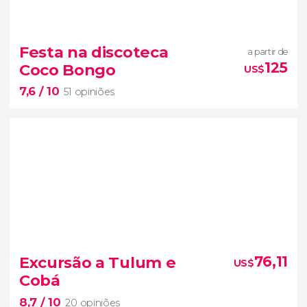
9


271 opiniões
Festa na discoteca
a partir de
125
Coco Bongo
US$
parque de diversões repleto
7,6
/ 10
de atrações
51 opiniões
7,6


51 opiniões
Excursão a Tulum e
76,11
US$
Coco Bongo
Cobá
salas de festa e discotecas mais populares de
8,7
/ 10
Cancún
20 opiniões