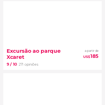
9


233 opiniões
Excursão ao parque
a partir de
185
Xcaret
US$
visita guiada pelo castelo de Chapultepec e
9
/ 10
pelo Museu Nacional de Antropologia
271 opiniões