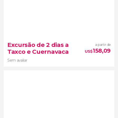
10


4 opiniões
Povoado Mágicos de Hidalgo
dois dias
Excursão de 2 dias a
a partir de
grutas de
158,09
Taxco e Cuernavaca
US$
Tolantongo
Sem avaliar