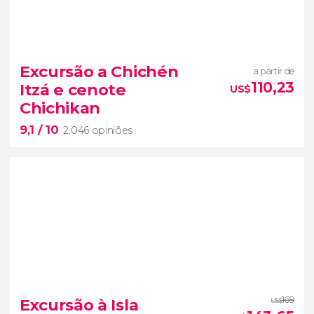
9,1


1.403 opiniões
Excursão a Chichén
a partir de
Cidade dos Deuses
110,23
Itzá e cenote
US$
zona arqueológica de Teotihuacán
Chichikan
9,1
/ 10
2.046 opiniões
9,1


2.046 opiniões
169
Excursão à Isla
US$