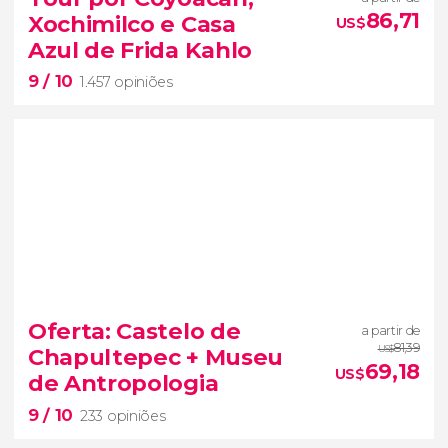
três joias imperdíveis de Yucatán
86,71
Xochimilco e Casa
US$
excursão a Chichén Itzá e ao cenote Saamal
Azul de Frida Kahlo
9
/ 10
1.457 opiniões
9


1.457 opiniões
Oferta: Castelo de
a partir de
lugares mais incríveis da Cidade do
81,39
Chapultepec + Museu
US$
México
tour por Coyoacán, Xochimilco e o
69,18
US$
de Antropologia
Museu Frida Kahlo
9
/ 10
233 opiniões