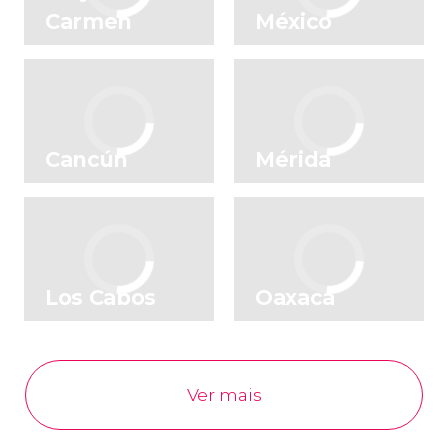
Carmen
México
Cancún
Mérida
Los Cabos
Oaxaca
Ver mais