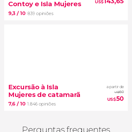
143,65
US$
Contoy e Isla Mujeres
legado maia de Chichén Itzá.
9,3
/ 10
cenote sagrado
cidade de Valladolid
839 opiniões
9,3


839 opiniões
Excursão à Isla
a partir de
uma das maiores barreiras de coral
60
Mujeres de catamarã
US$
do mundo
50
US$
7,6
/ 10
1.846 opiniões
Perguntas frequentes