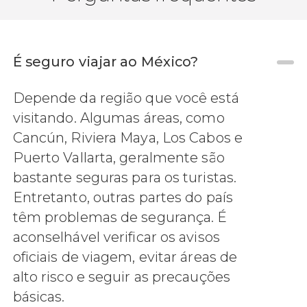
É seguro viajar ao México?
7,6


Depende da região que você está
1.846 opiniões
visitando. Algumas áreas, como
descubra um paraíso tropical na Isla Mujeres
Cancún, Riviera Maya, Los Cabos e
Puerto Vallarta, geralmente são
bastante seguras para os turistas.
Entretanto, outras partes do país
têm problemas de segurança. É
aconselhável verificar os avisos
oficiais de viagem, evitar áreas de
alto risco e seguir as precauções
básicas.