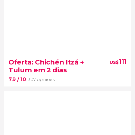
Oferta: Chichén Itzá +
111
US$
Tulum em 2 dias
7,9
/ 10
307 opiniões