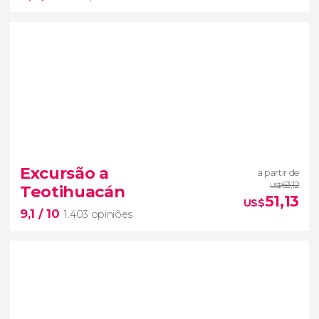
8,7


20 opiniões
Excursão a
a partir de
excursão a Tulum e Cobá
63,12
Teotihuacán
US$
templos históricos e as águas cristalinas
51,13
US$
9,1
/ 10
1.403 opiniões