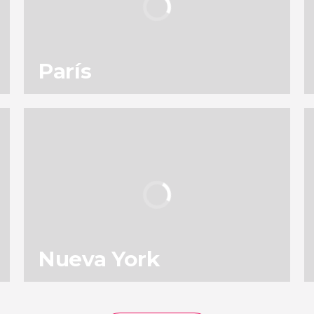
París
137
196.843
opiniones
actividades
9,0
/ 10
4.904.058
viajeros
valoración
Nueva York
153
131.671