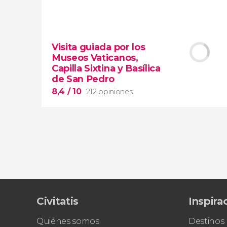
9,5


45.534 opiniones
Visita guiada por los
visita guiada por el Coliseo, Foro y
Museos Vaticanos,
Palatino
Capilla Sixtina y Basílica
tour en español
de San Pedro
2000 años de historia
8,4
/ 10
212 opiniones
8,4


Civitatis
Inspira
212 opiniones
Piedad
Quiénes somos
Destinos