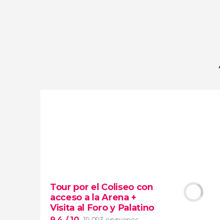
opiniones
actividades
9,2
/ 10
4.065.614
viajeros
valoración
Tour por el Coliseo con
acceso a la Arena +
Visita al Foro y Palatino
9,4
/ 10
19.093 opiniones