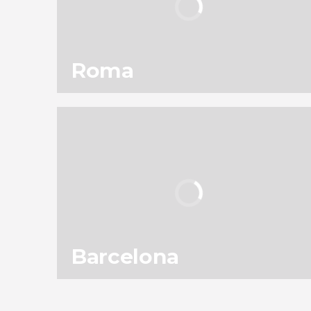
Roma
115
301.837
opiniones
actividades
9,1
/ 10
11.953.586
viajeros
valoración
Barcelona
152
187.589