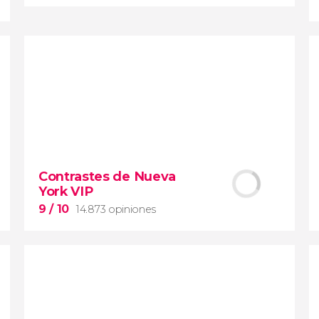
9,1


28.489 opiniones
Contrastes de Nueva York
Contrastes de Nueva
York VIP
barrios de Queens, el
Bronx y Brooklyn
9
/ 10
14.873 opiniones