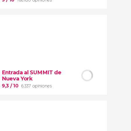
9


166.180 opiniones
Entrada al SUMMIT de
visita guiada por los Museos Vaticanos y
Nueva York
la Capilla Sixtina
9,3
/ 10
6.337 opiniones
entrada preferente