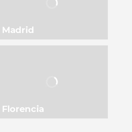
Madrid
130
145.568
opiniones
actividades
9,1
/ 10
3.050.524
viajeros
valoración
Florencia
83
119.341