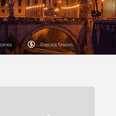
Cracovia
Polonia
Atenas
Grecia
niones
Precios finales
Tokio
Japón
Lisboa
Portugal
Bruselas
Bélgica