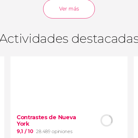
opiniones
actividades
Ver más
9,0
/ 10
3.640.270
viajeros
valoración
Actividades destacada
Contrastes de Nueva
York
9,1
/ 10
28.489 opiniones