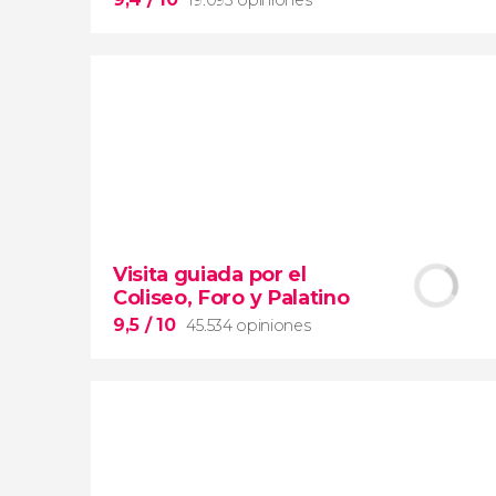
9,4


19.093 opiniones
Visita guiada por el
Arena de gladiadores
Coliseo, Foro y Palatino
visita del Coliseo Romano
el Foro y el Palatino
9,5
/ 10
45.534 opiniones