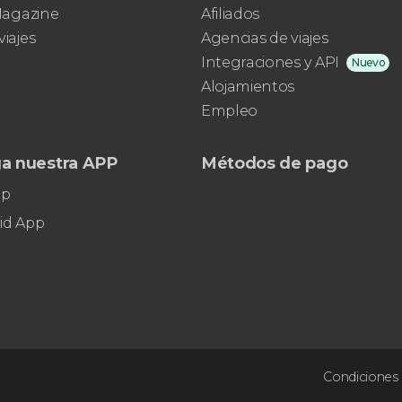
mundo
 Magazine
Afiliados
viajes
Agencias de viajes
Integraciones y API
Nuevo
Alojamientos
Empleo
a nuestra APP
Métodos de pago
pp
id App
Condiciones 