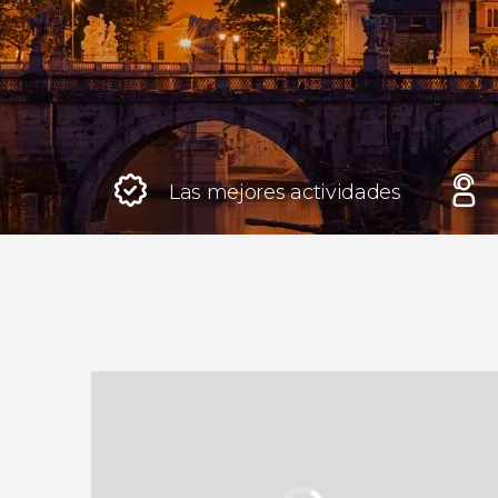
Roma
Italia
Londres
Reino Unido
Las mejores actividades
Edimburgo
Reino Unido
Marrakech
Marruecos
Estambul
Turquía