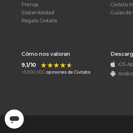
Museos Vaticanos
Capilla
Prensa
Civitatis
Sixtina
Basílica de San Pedro
Sostenibilidad
Guías de 
Regala Civitatis
Cómo nos valoran
Descarg
★★★★★
★★★★★
iOS A
9,1/10
+
5.000.000
opiniones de Civitatis
Andro