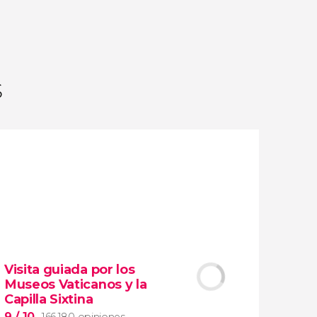
opiniones
actividades
9,2
/ 10
1.776.370
viajeros
valoración
s
Visita guiada por los
Museos Vaticanos y la
Capilla Sixtina
9
/ 10
166.180 opiniones