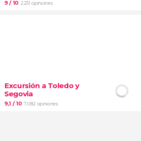
9
/ 10
2.251 opiniones
9


2.251 opiniones
Excursión a Toledo y
Segovia
pinturas impresionistas
más famosas del mundo
9,1
/ 10
7.082 opiniones