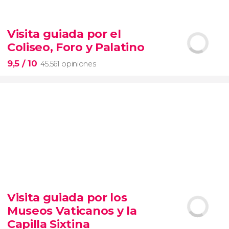
9


28.501 opiniones
Visita guiada por el
Contrastes de Nueva York
Coliseo, Foro y Palatino
barrios de Queens, el Bronx y Brooklyn
9,5
/ 10
45.561 opiniones
9,5


45.561 opiniones
Visita guiada por los
visita guiada por el Coliseo, Foro y Palatino
Museos Vaticanos y la
tour
en español
2000 años de historia
Capilla Sixtina