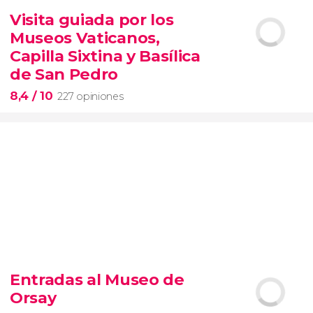
14.894 opiniones
Visita guiada por los
tour de contrastes de Nueva York VIP
Museos Vaticanos,
barrios de Queens, Brooklyn, el Bronx y
Long Island
City
grupos reducidos
Capilla Sixtina y Basílica
de San Pedro
8,4
/ 10
227 opiniones
8,4


227 opiniones
Entradas al Museo de
Piedad
Orsay
Museos Vaticanos
Capilla Sixtina
Basílica de San
Pedro