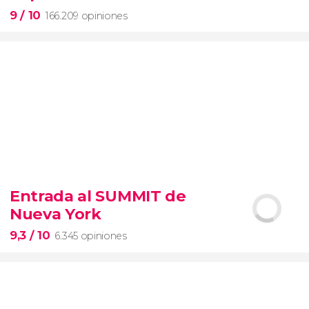
9
/ 10
166.209 opiniones
9


166.209 opiniones
Entrada al SUMMIT de
visita guiada por los Museos Vaticanos y la Capilla
Nueva York
Sixtina
entrada preferente
9,3
/ 10
6.345 opiniones