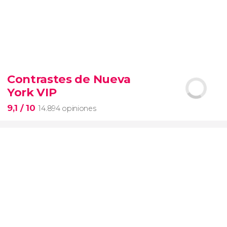
9,3


6.345 opiniones
Contrastes de Nueva
entrada al SUMMIT de Nueva York
York VIP
miradores más icónicos de Manhattan
evitar las colas
opción VIP
9,1
/ 10
14.894 opiniones
9,1

