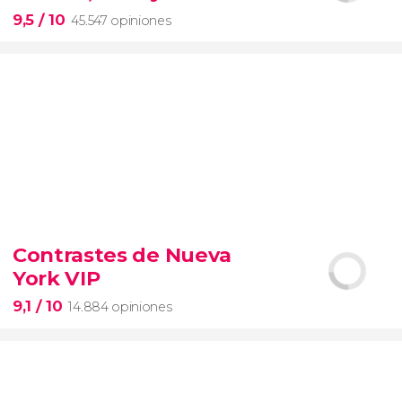
entrada preferente
9,5
/ 10
45.547 opiniones
9,5


45.547 opiniones
Contrastes de Nueva
visita guiada por el Coliseo, Foro y Palatino
York VIP
tour
en español
2000 años de historia
9,1
/ 10
14.884 opiniones