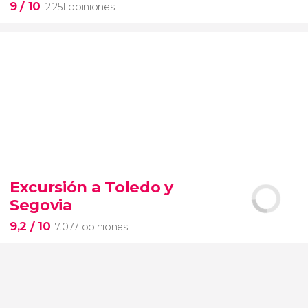
9
/ 10
2.251 opiniones
9


2.251 opiniones
Excursión a Toledo y
Segovia
pinturas impresionistas
más famosas del mundo
9,2
/ 10
7.077 opiniones