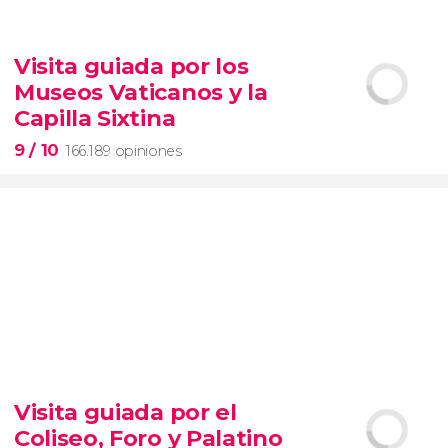
9,1


28.490 opiniones
Visita guiada por los
Contrastes de Nueva York
Museos Vaticanos y la
barrios de Queens, el Bronx y Brooklyn
Capilla Sixtina
9
/ 10
166.189 opiniones
9


166.189 opiniones
Visita guiada por el
visita guiada por los Museos Vaticanos y la Capilla
Coliseo, Foro y Palatino
Sixtina