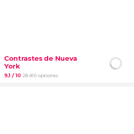
9,4


19.097 opiniones
Contrastes de Nueva
Arena de gladiadores
visita del
York
Coliseo Romano
el Foro y el
Palatino
9,1
/ 10
28.490 opiniones