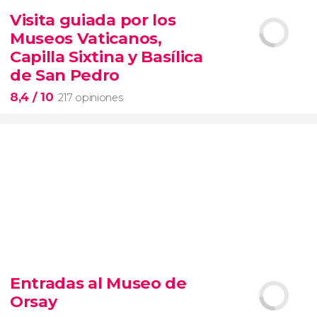
6.340 opiniones
Visita guiada por los
entrada al SUMMIT de Nueva York
Museos Vaticanos,
miradores más icónicos de Manhattan
evitar las colas
opción VIP
Capilla Sixtina y Basílica
de San Pedro
8,4
/ 10
217 opiniones
8,4


217 opiniones
Entradas al Museo de
Piedad
Orsay
Museos Vaticanos
Capilla Sixtina
Basílica de San
Pedro