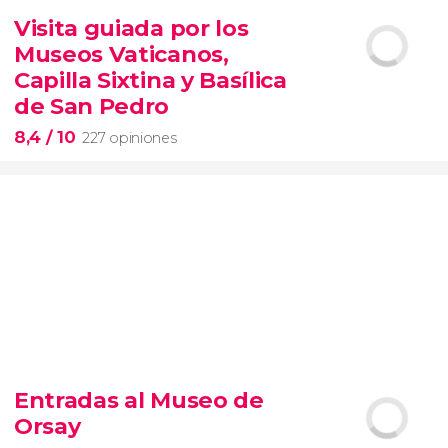
14.894 opiniones
Visita guiada por los
tour de contrastes de Nueva York VIP
Museos Vaticanos,
barrios de Queens, Brooklyn, el Bronx y
Long Island
City
grupos reducidos
Capilla Sixtina y Basílica
de San Pedro
8,4
/ 10
227 opiniones
8,4


227 opiniones
Entradas al Museo de
Piedad
Orsay
Museos Vaticanos
Capilla Sixtina
Basílica de San
Pedro