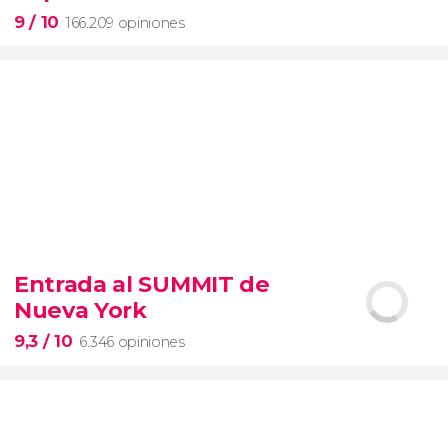
9
/ 10
166.209 opiniones
9


166.209 opiniones
Entrada al SUMMIT de
visita guiada por los Museos Vaticanos y la Capilla
Nueva York
Sixtina
entrada preferente
9,3
/ 10
6.346 opiniones