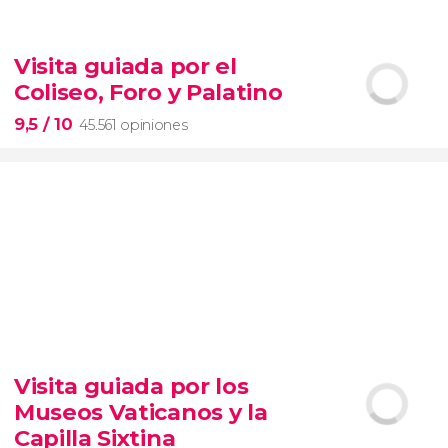
9


28.506 opiniones
Visita guiada por el
Contrastes de Nueva York
Coliseo, Foro y Palatino
barrios de Queens, el Bronx y Brooklyn
9,5
/ 10
45.561 opiniones
9,5


45.561 opiniones
Visita guiada por los
visita guiada por el Coliseo, Foro y Palatino
Museos Vaticanos y la
tour
en español
2000 años de historia
Capilla Sixtina