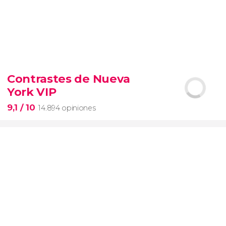
9,3


6.346 opiniones
Contrastes de Nueva
entrada al SUMMIT de Nueva York
York VIP
miradores más icónicos de Manhattan
evitar las colas
opción VIP
9,1
/ 10
14.894 opiniones
9,1

