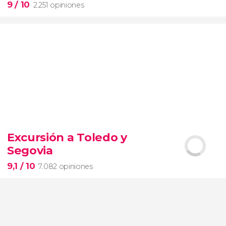
9
/ 10
2.251 opiniones
9


2.251 opiniones
Excursión a Toledo y
Segovia
pinturas impresionistas
más famosas del mundo
9,1
/ 10
7.082 opiniones