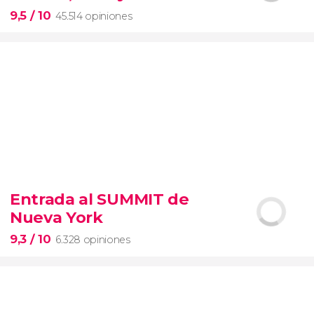
entrada preferente
9,5
/ 10
45.514 opiniones
9,5


45.514 opiniones
Entrada al SUMMIT de
visita guiada por el Coliseo, Foro y Palatino
Nueva York
tour
en español
2000 años de historia
9,3
/ 10
6.328 opiniones