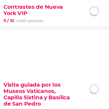
2.250 opiniones
Contrastes de Nueva
York VIP
pinturas impresionistas
más famosas del mundo
9
/ 10
14.863 opiniones
9


14.863 opiniones
Visita guiada por los
tour de contrastes de Nueva York VIP
Museos Vaticanos,
barrios de Queens, Brooklyn, el Bronx y
Long Island
City
grupos reducidos
Capilla Sixtina y Basílica
de San Pedro