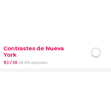
9,4


19.082 opiniones
Contrastes de Nueva
Arena de gladiadores
visita del
York
Coliseo Romano
el Foro y el
Palatino
9,1
/ 10
28.476 opiniones