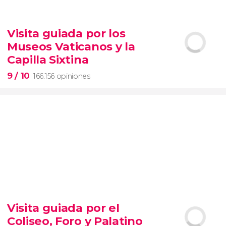
9,1


28.476 opiniones
Visita guiada por los
Contrastes de Nueva York
Museos Vaticanos y la
barrios de Queens, el Bronx y Brooklyn
Capilla Sixtina
9
/ 10
166.156 opiniones
9


166.156 opiniones
Visita guiada por el
visita guiada por los Museos Vaticanos y la Capilla
Coliseo, Foro y Palatino
Sixtina