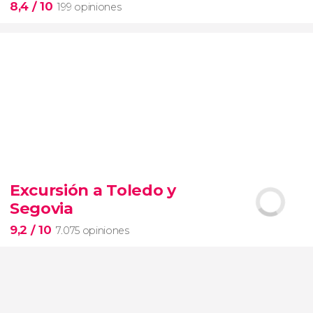
8,4
/ 10
199 opiniones
8,4


199 opiniones
Excursión a Toledo y
Piedad
Segovia
Museos Vaticanos
Capilla Sixtina
Basílica de San
Pedro
9,2
/ 10
7.075 opiniones