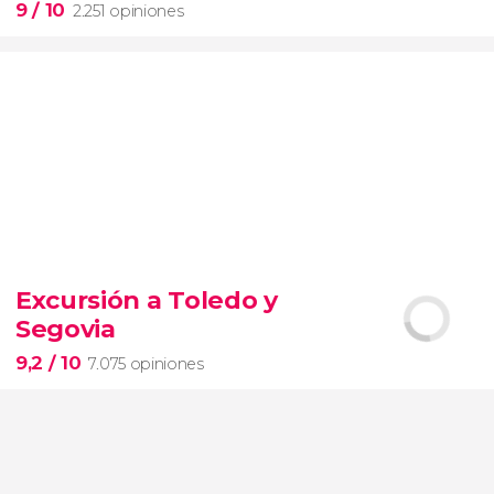
9
/ 10
2.251 opiniones
9


2.251 opiniones
Excursión a Toledo y
Segovia
pinturas impresionistas
más famosas del mundo
9,2
/ 10
7.075 opiniones