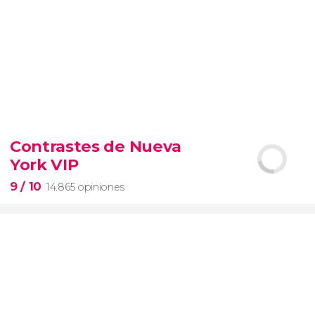
8,4


206 opiniones
Contrastes de Nueva
Piedad
York VIP
Museos Vaticanos
Capilla Sixtina
Basílica de San
Pedro
9
/ 10
14.865 opiniones