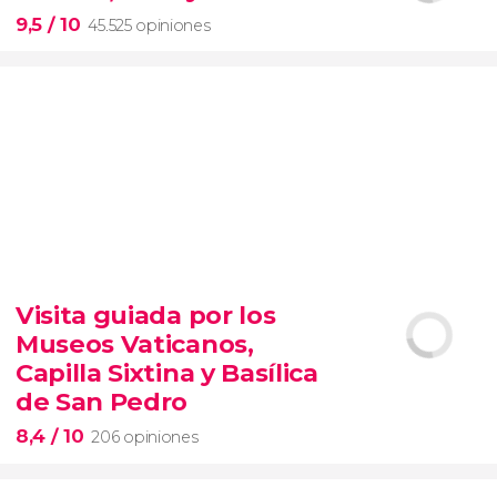
entrada preferente
9,5
/ 10
45.525 opiniones
9,5


45.525 opiniones
Visita guiada por los
visita guiada por el Coliseo, Foro y Palatino
Museos Vaticanos,
tour
en español
2000 años de historia
Capilla Sixtina y Basílica
de San Pedro
8,4
/ 10
206 opiniones