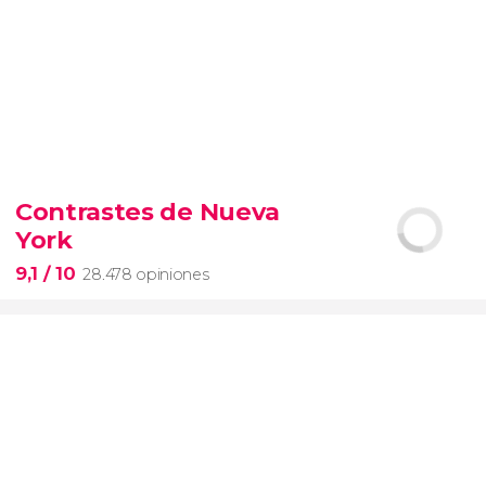
9,4


19.091 opiniones
Contrastes de Nueva
Arena de gladiadores
visita del
York
Coliseo Romano
el Foro y el
Palatino
9,1
/ 10
28.478 opiniones