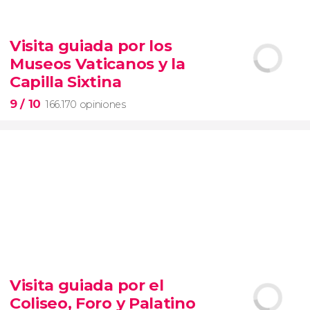
9,1


28.478 opiniones
Visita guiada por los
Contrastes de Nueva York
Museos Vaticanos y la
barrios de Queens, el Bronx y Brooklyn
Capilla Sixtina
9
/ 10
166.170 opiniones
9


166.170 opiniones
Visita guiada por el
visita guiada por los Museos Vaticanos y la Capilla
Coliseo, Foro y Palatino
Sixtina