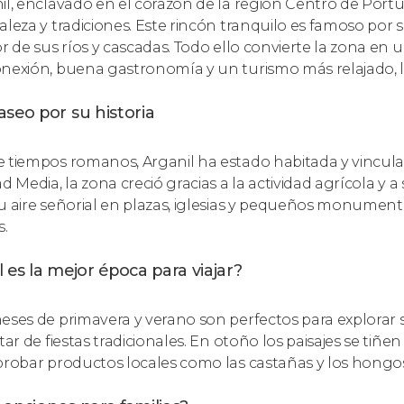
il, enclavado en el corazón de la región Centro de Por
aleza y tradiciones. Este rincón tranquilo es famoso por su
or de sus ríos y cascadas. Todo ello convierte la zona en
nexión, buena gastronomía y un turismo más relajado, lej
seo por su historia
 tiempos romanos, Arganil ha estado habitada y vincula
ad Media, la zona creció gracias a la actividad agrícola 
u aire señorial en plazas, iglesias y pequeños monumento
s.
 es la mejor época para viajar?
eses de primavera y verano son perfectos para explorar
utar de fiestas tradicionales. En otoño los paisajes se ti
probar productos locales como las castañas y los hongo