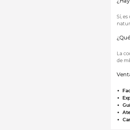
¿Hay 
Sí, es
natura
¿Qué
La co
de mi
Venta
Fac
Exp
Guí
Ate
Can