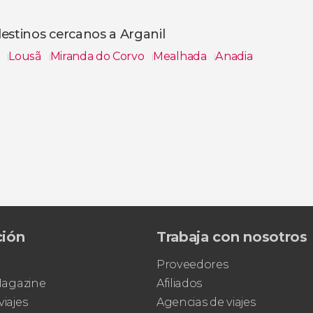
estinos cercanos a Arganil
a
Lousã
Miranda do Corvo
Mealhada
Anadia
s
ción
Trabaja con nosotros
Proveedores
 Magazine
Afiliados
viajes
Agencias de viajes