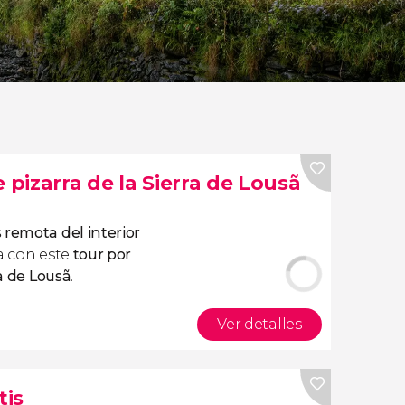
 pizarra de la Sierra de Lousã
 remota del interior
la con este
tour por
ra de Lousã
.
Ver detalles
tis