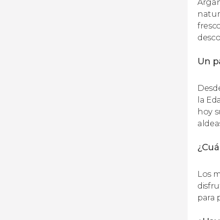
Argan
natur
fresc
desco
Un pa
Desde
la Ed
hoy s
aldea
¿Cuál
Los m
disfr
para 