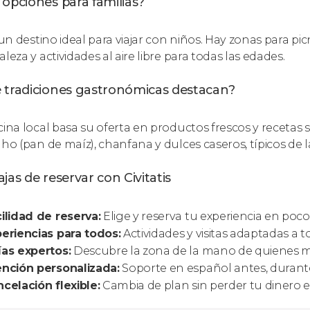
opciones para familias?
 un destino ideal para viajar con niños. Hay zonas para picni
leza y actividades al aire libre para todas las edades.
 tradiciones gastronómicas destacan?
cina local basa su oferta en productos frescos y recetas se
lho (pan de maíz), chanfana y dulces caseros, típicos de la
jas de reservar con Civitatis
ilidad de reserva:
Elige y reserva tu experiencia en poco
eriencias para todos:
Actividades y visitas adaptadas a t
as expertos:
Descubre la zona de la mano de quienes m
nción personalizada:
Soporte en español antes, durante
celación flexible:
Cambia de plan sin perder tu dinero e