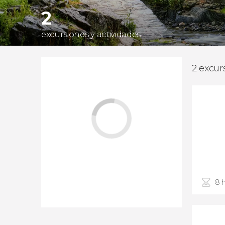
2
excursiones y actividades
2 excur
8 