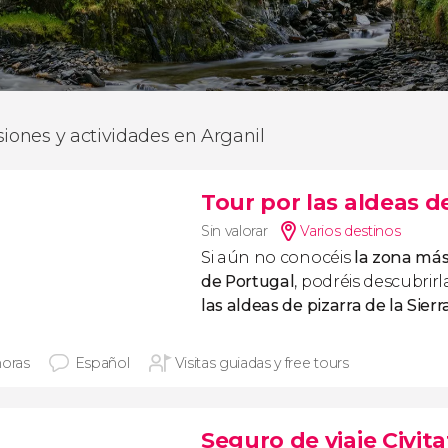
siones y actividades en Arganil
Tour por las aldeas de
Sin valorar
Varios destinos
Si aún no conocéis
la zona más
de Portugal
, podréis descubrir
las aldeas de pizarra de la Sier
horas
Español
Visitas guiadas y free tours
Seguro de viaje Civita