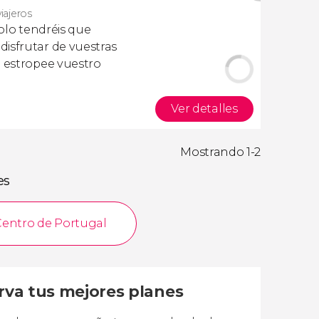
viajeros
olo tendréis que
isfrutar de vuestras
a estropee vuestro
Ver detalles
Mostrando 1-2
es
Centro de Portugal
erva tus mejores planes