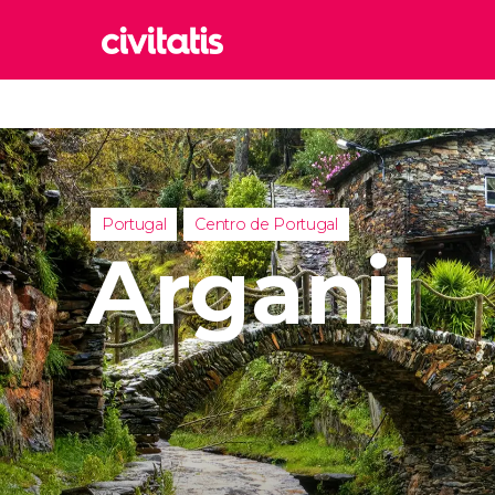
Rom
Italia
Lond
Reino 
Portugal
Centro de Portugal
Edim
Arganil
Reino 
Marr
Marrue
Esta
Turquía