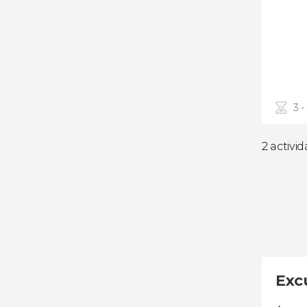
3 -
2 activi
Exc