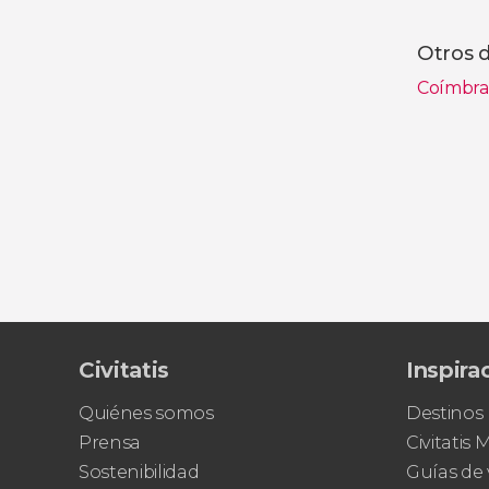
Otros d
Coímbr
Ver toda
Civitatis
Inspira
Quiénes somos
Destinos
Prensa
Civitatis
Sostenibilidad
Guías de 