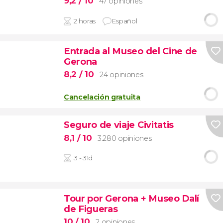
9,2
/ 10
47 opiniones
2 horas
Español
Entrada al Museo del Cine de
Gerona
8,2
/ 10
24 opiniones
Cancelación gratuita
Seguro de viaje Civitatis
8,1
/ 10
3.280 opiniones
3 - 31d
Tour por Gerona + Museo Dalí
de Figueras
10
/ 10
2 opiniones