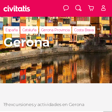
España
Cataluña
Gerona Provincia
Costa Brava
Gerona
19 excursiones y actividades en Gerona