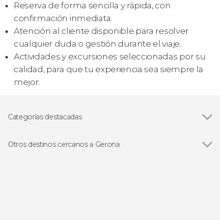
Reserva de forma sencilla y rápida, con
confirmación inmediata.
Atención al cliente disponible para resolver
cualquier duda o gestión durante el viaje.
Actividades y excursiones seleccionadas por su
calidad, para que tu experiencia sea siempre la
mejor.
Categorías destacadas
Ver todas
Visitas guiadas en Gerona
Free tours en Gerona
Otros destinos cercanos a Gerona
Excursiones de un día
Ver todas
Jafre
Estartit
Rosas
Lloret de Mar
Besalú