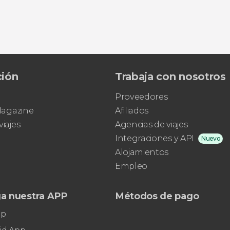
ción
Trabaja con nosotros
Proveedores
 Magazine
Afiliados
viajes
Agencias de viajes
Integraciones y API
Nuevo
Alojamientos
Empleo
a nuestra APP
Métodos de pago
pp