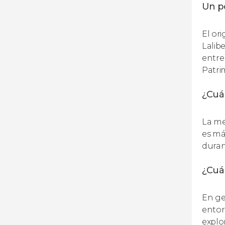
Un po
El or
Lalib
entre
Patri
¿Cuá
La me
es má
duran
¿Cuán
En gen
entor
explo