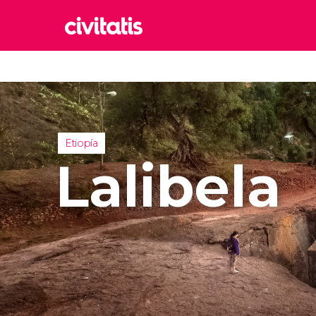
Rom
Italia
Lond
Reino 
Etiopía
Edim
Lalibela
Reino 
Marr
Marrue
Esta
Turquía