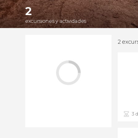
2
excursiones y actividades
2 excur
3 d