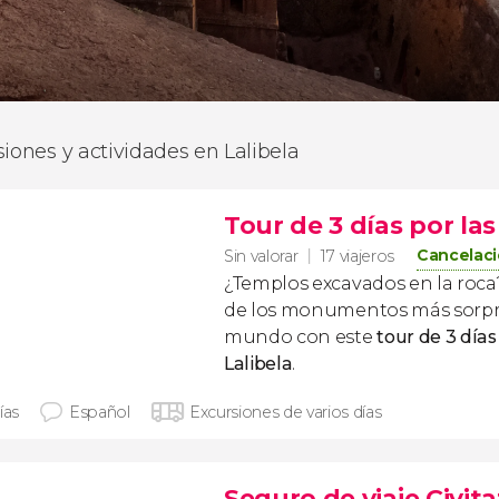
siones y actividades en Lalibela
Tour de 3 días por las
Cancelaci
Sin valorar
17 viajeros
¿Templos excavados en la roc
de los monumentos más sorpr
mundo con este
tour de 3 días
Lalibela
.
ías
Español
Excursiones de varios días
Seguro de viaje Civita