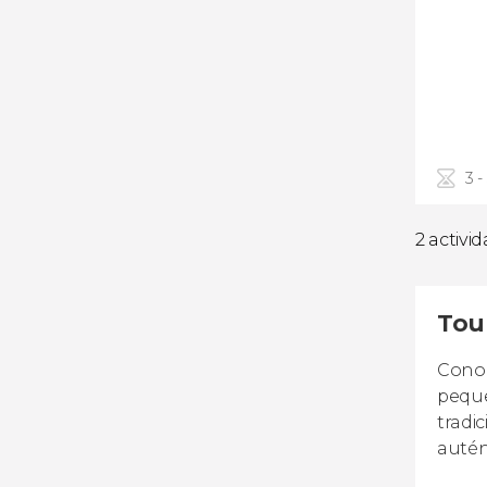
3 -
2 activi
Tour
Conoc
peque
tradi
autén