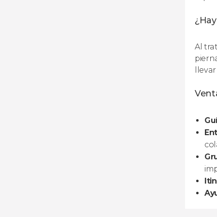
¿Hay
Al tr
pierna
llevar
Venta
Gu
Ent
col
Gr
imp
Iti
Ay