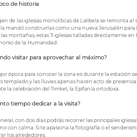
co de historia
igen de las iglesias monolíticas de Lalibela se remonta al 
ela mandó construirlas como una nueva Jerusalén para lo
 las montañas, estas 11 iglesias talladas directamente en 
monio de la Humanidad.
ndo visitar para aprovechar al máximo?
jor época para conocer la zona es durante la estación se
s templado y las lluvias apenas hacen acto de presenci
te la celebración del Timket, la Epifanía ortodoxa.
to tiempo dedicar a la visita?
eral, con dos días podrás recorrer las principales iglesias
no con calma. Si te apasiona la fotografía o el senderis
rar los alrededores.