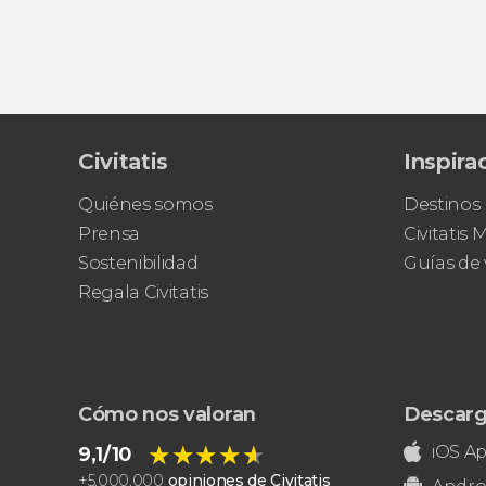
Civitatis
Inspira
Quiénes somos
Destinos
Prensa
Civitatis
Sostenibilidad
Guías de 
Regala Civitatis
Cómo nos valoran
Descarg
★★★★★
★★★★★
iOS A
9,1/10
+
5.000.000
opiniones de Civitatis