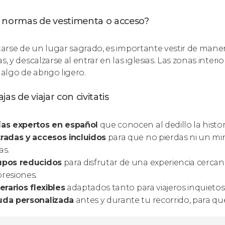
 normas de vestimenta o acceso?
atarse de un lugar sagrado, es importante vestir de man
s, y descalzarse al entrar en las iglesias. Las zonas interi
 algo de abrigo ligero.
jas de viajar con civitatis
ías expertos en español
que conocen al dedillo la histor
radas y accesos incluidos
para que no pierdas ni un m
as.
upos reducidos
para disfrutar de una experiencia cerca
resiones.
nerarios flexibles
adaptados tanto para viajeros inquietos 
uda personalizada
antes y durante tu recorrido, para que