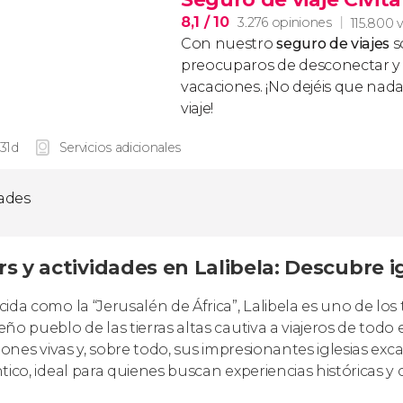
8,1
/ 10
3.276 opiniones
115.800 v
Con nuestro
seguro de viajes
s
preocuparos de desconectar y d
vacaciones. ¡No dejéis que nad
viaje!
 31d
Servicios adicionales
dades
s y actividades en Lalibela: Descubre i
ida como la “Jerusalén de África”, Lalibela es uno de los
ño pueblo de las tierras altas cautiva a viajeros de todo
ciones vivas y, sobre todo, sus impresionantes iglesias ex
tico, ideal para quienes buscan experiencias históricas y 