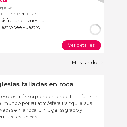
iajeros
olo tendréis que
isfrutar de vuestras
a estropee vuestro
Ver detalles
Mostrando 1-2
glesias talladas en roca
 tesoros más sorprendentes de Etiopía. Este
 el mundo por su atmósfera tranquila, sus
cavadas en la roca. Un lugar sagrado y
culturales únicas.