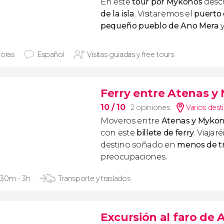
En este
tour por Mykonos
desc
de la isla
. Visitaremos el
puerto
pequeño pueblo de Ano Mera
y
horas
Español
Visitas guiadas y free tours
Ferry entre Atenas y
10
/ 10
2 opiniones
Varios dest
Moveros entre
Atenas y Myko
con este
billete de ferry
. Viajar
destino soñado en
menos de tr
preocupaciones.
 30m - 3h
Transporte y traslados
Excursión al faro de 