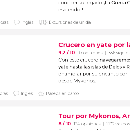
conocer su legado. ¡La
Grecia C
esplendor!
horas
Inglés
Excursiones de un día
Crucero en yate por l
9,2
/ 10
10 opiniones
336 viajero
Con este crucero
navegaremos
yate hasta las islas de Delos y 
enamorar por su encanto con 
desde Mykonos.
horas
Inglés
Paseos en barco
Tour por Mykonos, An
8
/ 10
134 opiniones
1.132 viajeros