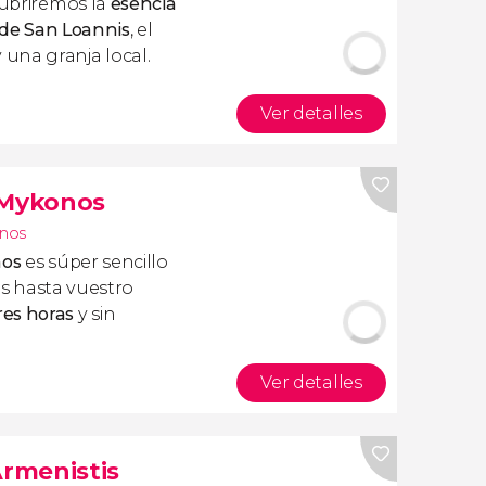
ubriremos la
esencia
 de San Loannis
, el
 una granja local.
Ver detalles
 Mykonos
inos
nos
es súper sencillo
éis hasta vuestro
es horas
y sin
Ver detalles
Armenistis