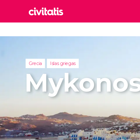
Rom
Italia
Lond
Reino 
Grecia
Islas griegas
Edim
Mykono
Reino 
Marr
Marrue
Esta
Turquía