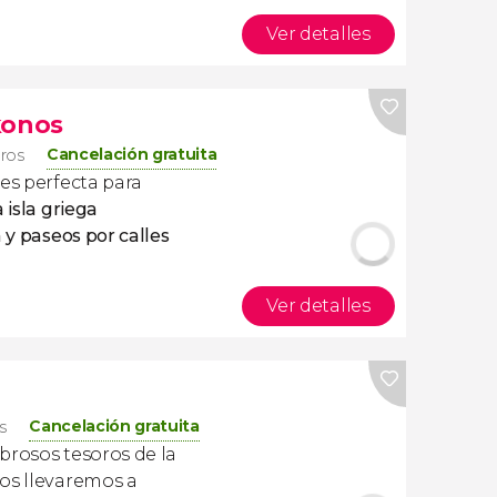
Ver detalles
konos
Cancelación gratuita
eros
es perfecta para
a isla griega
 y paseos por calles
Ver detalles
Cancelación gratuita
os
rosos tesoros de la
 os llevaremos a