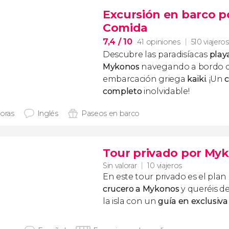
Excursión en barco p
Comida
7,4
/ 10
41 opiniones
510 viajeros
Descubre las paradisíacas
play
Mykonos
navegando a bordo de
embarcación griega
kaiki
. ¡Un
c
completo
inolvidable!
horas
Inglés
Paseos en barco
Tour privado por Myk
Sin valorar
10 viajeros
En este tour privado es el plan
crucero a Mykonos
y queréis de
la isla con un
guía en exclusiva