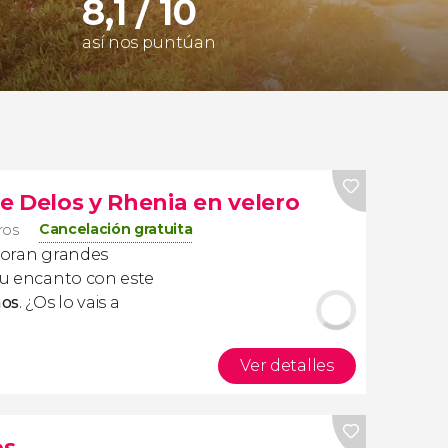
8,1 / 10
así nos puntúan
de Delos y Rhenia en velero
Cancelación gratuita
eros
oran grandes
 su encanto con este
nos
. ¿Os lo vais a
Ver detalles
os