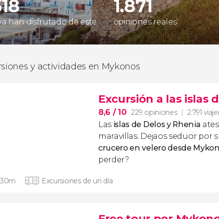
618
1.871
 ya han disfrutado de este
opiniones reales
rsiones y actividades en Mykonos
Excursión a las islas 
8,6
/ 10
229 opiniones
2.791 viaj
Las
islas de Delos y Rhenia
ates
maravillas. Dejaos seducir por
crucero en velero desde Myko
perder?
 30m
Excursiones de un día
Free tour por Mykon