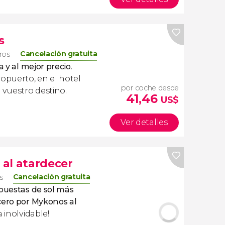
s
Cancelación gratuita
eros
a y al mejor precio
.
ropuerto, en el hotel
por coche desde
 vuestro destino.
41,46
US$
Ver detalles
al atardecer
Cancelación gratuita
s
 puestas de sol más
cero por Mykonos al
a inolvidable!