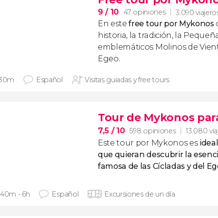
9
/ 10
47 opiniones
3.090 viajero
En este
free tour por Mykonos
historia, la tradición, la Pequeñ
emblemáticos Molinos de Vient
Egeo.
 30m
Español
Visitas guiadas y free tours
Tour de Mykonos par
7,5
/ 10
598 opiniones
13.080 via
Este tour por Mykonos es
ideal
que quieran descubrir la esenci
famosa de las Cícladas y del E
 40m - 6h
Español
Excursiones de un día