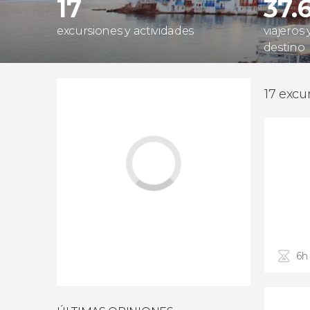
17
37.
excursiones y actividades
viajeros
destino
17 excu
6h