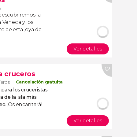
s
descubriremos la
a Venecia y los
o de esta joya del
Ver detalles
a cruceros
Cancelación gratuita
jeros
 para los cruceristas
a de la isla más
geo
. ¡Os encantará!
Ver detalles