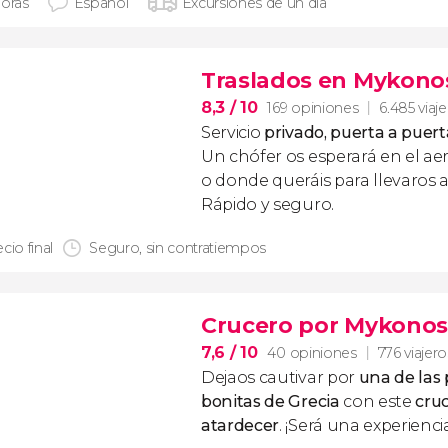
horas
Español
Excursiones de un día
Traslados en Mykono
8,3
/ 10
169 opiniones
6.485 viaj
Servicio
privado, puerta a puert
Un chófer os esperará en el ae
o donde queráis para llevaros a
Rápido y seguro.
cio final
Seguro, sin contratiempos
Crucero por Mykonos 
7,6
/ 10
40 opiniones
776 viajero
Dejaos cautivar por
una de las
bonitas de Grecia
con este
cru
atardecer
. ¡Será una experienci