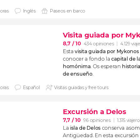
horas
Inglés
Paseos en barco
Visita guiada por My
8,7
/ 10
434 opiniones
4.129 viaj
Esta
visita guiada por Mykonos
conocer a fondo la
capital de l
homónima
. Os esperan
historia
de ensueño
.
horas
Español
Visitas guiadas y free tours
Excursión a Delos
7,7
/ 10
96 opiniones
1.315 viajer
La
isla de Delos
conserva asomb
Antigüedad. En esta excursión